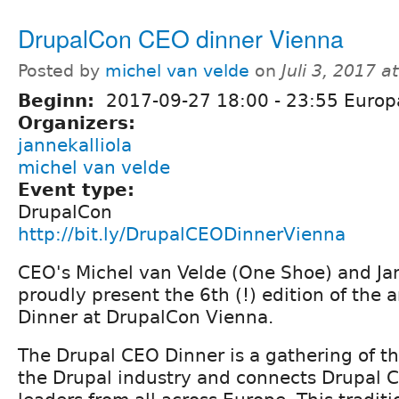
DrupalCon CEO dinner Vienna
Posted by
michel van velde
on
Juli 3, 2017 a
Beginn:
2017-09-27
18:00
-
23:55
Europ
Organizers:
jannekalliola
michel van velde
Event type:
DrupalCon
http://bit.ly/DrupalCEODinnerVienna
CEO's Michel van Velde (One Shoe) and Jan
proudly present the 6th (!) edition of the
Dinner at DrupalCon Vienna.
The Drupal CEO Dinner is a gathering of t
the Drupal industry and connects Drupal