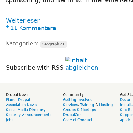
sponsoring) und Berlin ist immer eine Reis
Weiterlesen
11 Kommentare
Kategorien:
Geographical
Subscribe with RSS
Drupal News
Community
Get St
Planet Drupal
Getting Involved
Docume
Association News
Services
,
Training
&
Hosting
Install
Social Media Directory
Groups & Meetups
Site Bu
Security Announcements
DrupalCon
Suppor
Jobs
Code of Conduct
api.dru