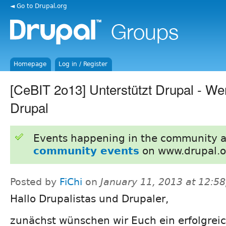
◄ Go to Drupal.org
Homepage
Log in / Register
[CeBIT 2o13] Unterstützt Drupal - We
Drupal
Events happening in the community 
community events
on www.drupal.o
Posted by
FiChi
on
January 11, 2013 at 12:5
Hallo Drupalistas und Drupaler,
zunächst wünschen wir Euch ein erfolgrei