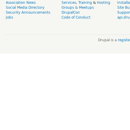
Association News
Services
,
Training
&
Hosting
Install
Social Media Directory
Groups & Meetups
Site Bu
Security Announcements
DrupalCon
Suppor
Jobs
Code of Conduct
api.dru
Drupal is a
regist