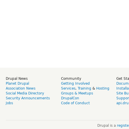
Drupal News
Community
Get St
Planet Drupal
Getting Involved
Docume
Association News
Services
,
Training
&
Hosting
Install
Social Media Directory
Groups & Meetups
Site Bu
Security Announcements
DrupalCon
Suppor
Jobs
Code of Conduct
api.dru
Drupal is a
regist