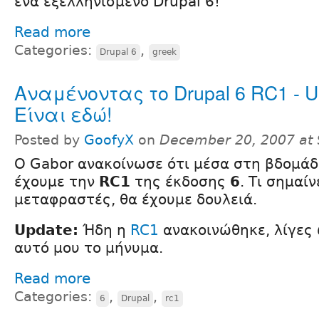
ένα εξελληνισμένο Drupal 6!
Read more
Categories:
,
Drupal 6
greek
Αναμένοντας το Drupal 6 RC1 - U
Είναι εδώ!
Posted by
GoofyX
on
December 20, 2007 at
Ο Gabor ανακοίνωσε ότι μέσα στη βδομάδ
έχουμε την
RC1
της έκδοσης
6
. Τι σημαί
μεταφραστές, θα έχουμε δουλειά.
Update:
Ήδη η
RC1
ανακοινώθηκε, λίγες
αυτό μου το μήνυμα.
Read more
Categories:
,
,
6
Drupal
rc1