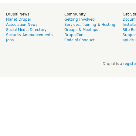
Drupal News
Community
Get St
Planet Drupal
Getting Involved
Docume
Association News
Services
,
Training
&
Hosting
Install
Social Media Directory
Groups & Meetups
Site Bu
Security Announcements
DrupalCon
Suppor
Jobs
Code of Conduct
api.dru
Drupal is a
regist