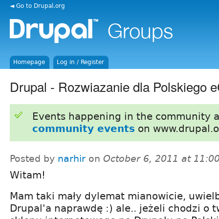
◄ Go to Drupal.org
Homepage
Log in / Register
Drupal - Rozwiazanie dla Polskiego
Events happening in the community 
community events
on www.drupal.o
Posted by
narhir
on
October 6, 2011 at 11:
Witam!
Mam taki mały dylemat mianowicie, uwiel
Drupal'a naprawdę :) ale.. jeżeli chodzi o 