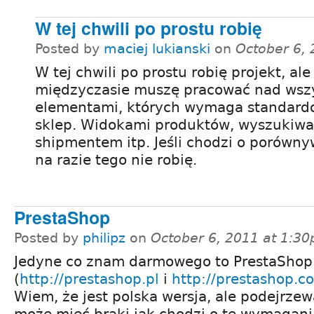
W tej chwili po prostu robię
Posted by
maciej lukianski
on
October 6,
W tej chwili po prostu robię projekt, ale
międzyczasie muszę pracować nad wsz
elementami, których wymaga standard
sklep. Widokami produktów, wyszukiwa
shipmentem itp. Jeśli chodzi o porówny
na razie tego nie robię.
PrestaShop
Posted by
philipz
on
October 6, 2011 at 1:3
Jedyne co znam darmowego to PrestaShop
(
http://prestashop.pl
i
http://prestashop.c
Wiem, że jest polska wersja, ale podejrzew
może mieć braki jak chodzi o te wymagani