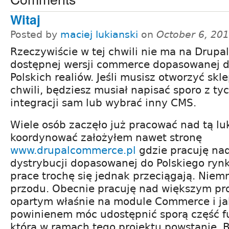
Witaj
Posted by
maciej lukianski
on
October 6, 20
Rzeczywiście w tej chwili nie ma na Drupa
dostępnej wersji commerce dopasowanej 
Polskich realiów. Jeśli musisz otworzyć skle
chwili, będziesz musiał napisać sporo z ty
integracji sam lub wybrać inny CMS.
Wiele osób zaczęło już pracować nad tą l
koordynować założyłem nawet stronę
www.drupalcommerce.pl
gdzie pracuję na
dystrybucji dopasowanej do Polskiego rynk
prace trochę się jednak przeciągają. Niemn
przodu. Obecnie pracuję nad większym pro
opartym właśnie na module Commerce i ja
powinienem móc udostępnić sporą część f
która w ramach tego projektu powstanie. B