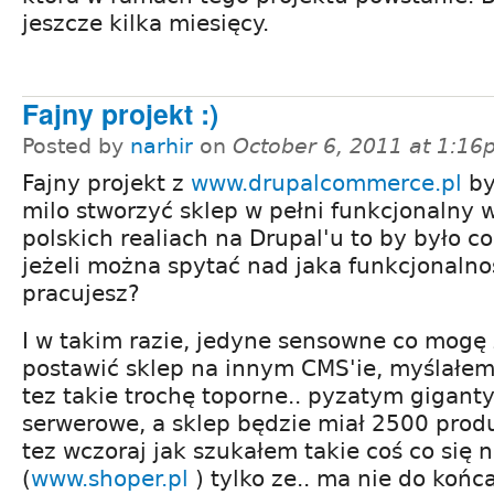
jeszcze kilka miesięcy.
Fajny projekt :)
Posted by
narhir
on
October 6, 2011 at 1:1
Fajny projekt z
www.drupalcommerce.pl
by
milo stworzyć sklep w pełni funkcjonalny 
polskich realiach na Drupal'u to by było cos
jeżeli można spytać nad jaka funkcjonalno
pracujesz?
I w takim razie, jedyne sensowne co mogę z
postawić sklep na innym CMS'ie, myślałem
tez takie trochę toporne.. pyzatym gigan
serwerowe, a sklep będzie miał 2500 prod
tez wczoraj jak szukałem takie coś co się 
(
www.shoper.pl
) tylko ze.. ma nie do końca