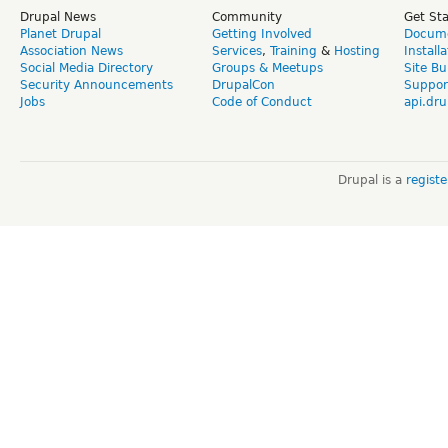
Drupal News
Community
Get St
Planet Drupal
Getting Involved
Docume
Association News
Services
,
Training
&
Hosting
Install
Social Media Directory
Groups & Meetups
Site Bu
Security Announcements
DrupalCon
Suppor
Jobs
Code of Conduct
api.dru
Drupal is a
regist