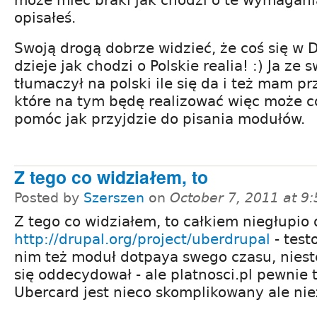
opisałeś.
Swoją drogą dobrze widzieć, że coś się w
dzieje jak chodzi o Polskie realia! :) Ja ze 
tłumaczył na polski ile się da i też mam pr
które na tym będę realizować więc może co
pomóc jak przyjdzie do pisania modułów.
Z tego co widziałem, to
Posted by
Szerszen
on
October 7, 2011 at 9
Z tego co widziałem, to całkiem niegłupio 
http://drupal.org/project/uberdrupal
- test
nim też moduł dotpaya swego czasu, nieste
się oddecydował - ale platnosci.pl pewnie 
Ubercard jest nieco skomplikowany ale niez