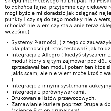
sklepu internetowego na Drupalu na Polskie
to dokońca fajne, przyjemne czy ciekawe 
moglibyście mi doradzić jak osiągnąć najle
punkty I czy są do tego moduły nie w wersj
(chociaż nie wiem czy stawianie teraz skle
wcześnie)
Systemy Płatności, ( z tego co zauważy
dla platnosci.pl, ktoś testował? jak to d
Integracja z Allegro ( kiedyś słyszałem z
moduł który się tym zajmował pod d6.. 
sprzedawał ten moduł potem ten ktoś s
jakiś scam, ale nie wiem może ktoś z wa
)
Integracje z innymi systemami aukcyjn
Integracja z porównywarkami,
Drukowanie listów przewozowych,
Zamawianie kuriera poprzez Drupala do
(science Fiction drupalowe)