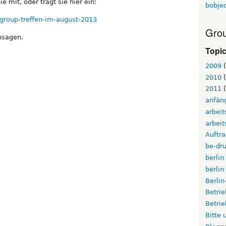
 mit, oder tragt sie hier ein:
bobje
rgroup-treffen-im-august-2013
Grou
nsagen.
Topi
2009
(
2010
(
2011
(
anfän
arbei
arbeit
Auftr
be-dru
berlin
berlin
Berli
Betri
Betri
Bitte 