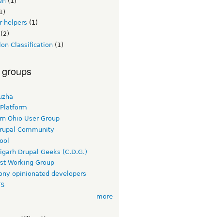
en
(1)
1)
or helpers
(1)
(2)
on Classification
(1)
 groups
uzha
 Platform
rn Ohio User Group
rupal Community
ool
igarh Drupal Geeks (C.D.G.)
rst Working Group
ny opinionated developers
TS
more