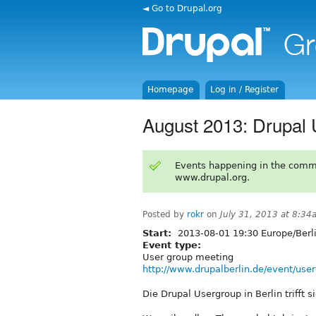
◄ Go to Drupal.org
Homepage
Log in / Register
August 2013: Drupal 
Events happening in the comm
www.drupal.org.
Posted by
rokr
on
July 31, 2013 at 8:3
Start:
2013-08-01 19:30 Europe/Berl
Event type:
User group meeting
http://www.drupalberlin.de/event/use
Die Drupal Usergroup in Berlin trifft