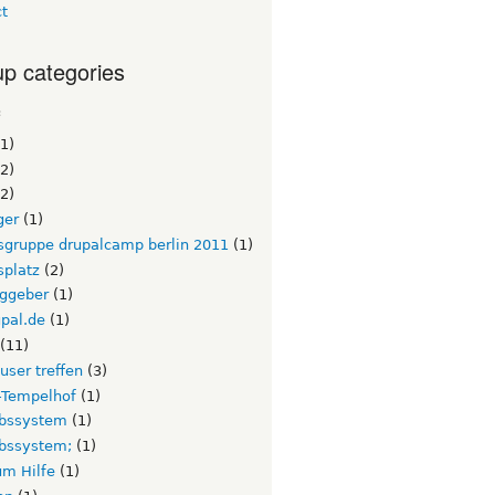
ct
p categories
c
1)
2)
2)
ger
(1)
tsgruppe drupalcamp berlin 2011
(1)
splatz
(2)
aggeber
(1)
pal.de
(1)
(11)
 user treffen
(3)
n-Tempelhof
(1)
ebssystem
(1)
ebssystem;
(1)
um Hilfe
(1)