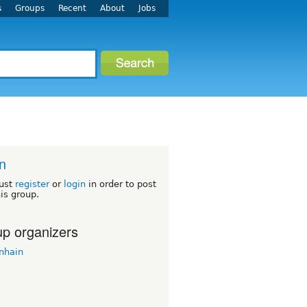
s
Groups
Recent
About
Jobs
in
ust
register
or
login
in order to post
his group.
p organizers
nhain