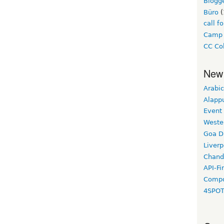
Blogg
Büro
(
call f
Camp
CC Col
New
Arabic
Alapp
Event
Weste
Goa D
Liverp
Chand
API-Fi
Compo
4SPO