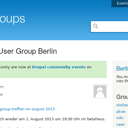
Event
User Group Berlin
Berl
unity are now at
Drupal community events
on
You m
into t
4am
Grou
in
stolze
rgroup-treffen-im-august-2013
akoe
rokr
 sich wieder am 1. August 2013 um 19:30 Uhr im betahaus.
cawi