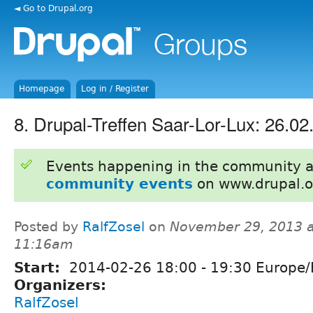
◄ Go to Drupal.org
Homepage
Log in / Register
8. Drupal-Treffen Saar-Lor-Lux: 26.02
Events happening in the community 
community events
on www.drupal.o
Posted by
RalfZosel
on
November 29, 2013 a
11:16am
Start:
2014-02-26
18:00
-
19:30
Europe/B
Organizers:
RalfZosel