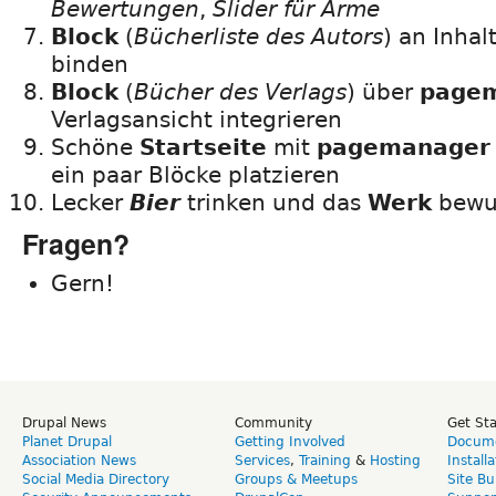
Bewertungen
,
Slider für Arme
Block
(
Bücherliste des Autors
) an Inhal
binden
Block
(
Bücher des Verlags
) über
page
Verlagsansicht integrieren
Schöne
Startseite
mit
pagemanager
ein paar Blöcke platzieren
Lecker
Bier
trinken und das
Werk
bewu
Fragen?
Gern!
Drupal News
Community
Get St
Planet Drupal
Getting Involved
Docume
Association News
Services
,
Training
&
Hosting
Install
Social Media Directory
Groups & Meetups
Site Bu