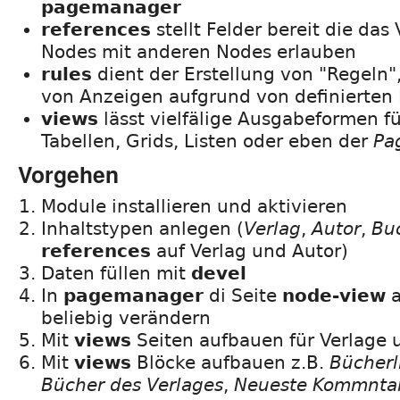
pagemanager
references
stellt Felder bereit die da
Nodes mit anderen Nodes erlauben
rules
dient der Erstellung von "Regeln"
von Anzeigen aufgrund von definierte
views
lässt vielfälige Ausgabeformen für
Tabellen, Grids, Listen oder eben der
Pa
Vorgehen
Module installieren und aktivieren
Inhaltstypen anlegen (
Verlag
,
Autor
,
Bu
references
auf Verlag und Autor)
Daten füllen mit
devel
In
pagemanager
di Seite
node-view
a
beliebig verändern
Mit
views
Seiten aufbauen für Verlage 
Mit
views
Blöcke aufbauen z.B.
Bücherl
Bücher des Verlages
,
Neueste Kommnta