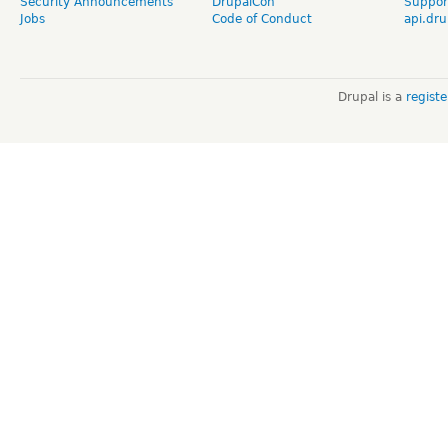
Security Announcements
DrupalCon
Suppor
Jobs
Code of Conduct
api.dru
Drupal is a
regist