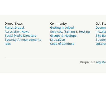
Drupal News
Community
Get St
Planet Drupal
Getting Involved
Docume
Association News
Services
,
Training
&
Hosting
Install
Social Media Directory
Groups & Meetups
Site Bu
Security Announcements
DrupalCon
Suppor
Jobs
Code of Conduct
api.dru
Drupal is a
regist