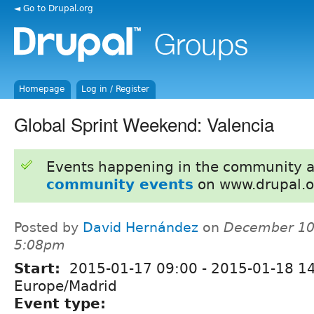
◄ Go to Drupal.org
Homepage
Log in / Register
Global Sprint Weekend: Valencia
Events happening in the community 
community events
on www.drupal.o
Posted by
David Hernández
on
December 10,
5:08pm
Start:
2015-01-17 09:00
-
2015-01-18 1
Europe/Madrid
Event type: