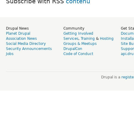
Subscribe with RSS
Drupal News
Community
Get St
Planet Drupal
Getting Involved
Docume
Association News
Services
,
Training
&
Hosting
Install
Social Media Directory
Groups & Meetups
Site Bu
Security Announcements
DrupalCon
Suppor
Jobs
Code of Conduct
api.dru
Drupal is a
regist