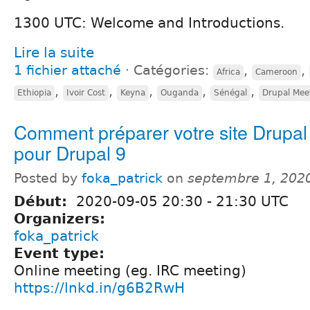
1300 UTC: Welcome and Introductions.
Lire la suite
1 fichier attaché
⋅
Catégories:
,
,
Africa
Cameroon
,
,
,
,
,
Ethiopia
Ivoir Cost
Keyna
Ouganda
Sénégal
Drupal Mee
Comment préparer votre site Drupal
pour Drupal 9
Posted by
foka_patrick
on
septembre 1, 202
Début:
2020-09-05
20:30
-
21:30
UTC
Organizers:
foka_patrick
Event type:
Online meeting (eg. IRC meeting)
https://lnkd.in/g6B2RwH