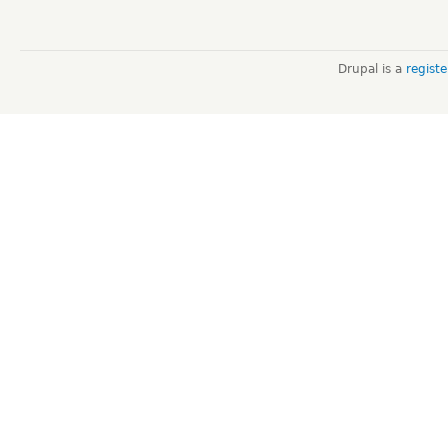
Drupal is a
regist