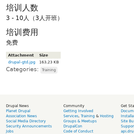
培训人数
3 - 10人（3人开班）
培训费用
免费
Attachment
Size
drupal-gtd.jpg
163.23 KB
Categories:
Training
Drupal News
Community
Get St
Planet Drupal
Getting Involved
Docume
Association News
Services
,
Training
&
Hosting
Install
Social Media Directory
Groups & Meetups
Site Bu
Security Announcements
DrupalCon
Suppor
Jobs
Code of Conduct
api.dru