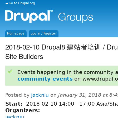
◄ Go to Drupal.org
Homepage
Log in / Register
2018-02-10 Drupal8 建站者培训 / Drupal
Site Builders
Events happening in the community 
community events
on www.drupal.o
Posted by
jackniu
on
January 31, 2018 at 8:
Start:
2018-02-10
14:00
-
17:00
Asia/Sh
Organizers:
jackniu