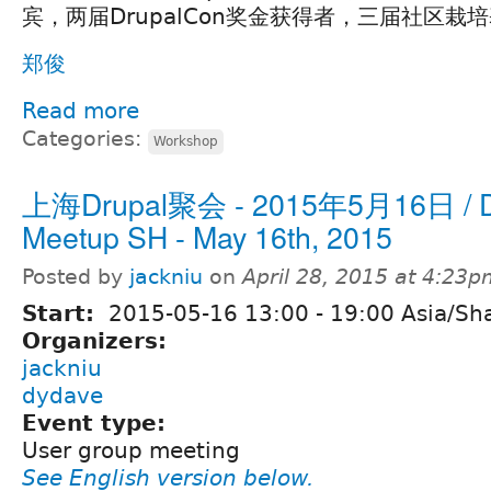
宾，两届DrupalCon奖金获得者，三届社区栽
郑俊
Read more
Categories:
Workshop
上海Drupal聚会 - 2015年5月16日 / D
Meetup SH - May 16th, 2015
Posted by
jackniu
on
April 28, 2015 at 4:23
Start:
2015-05-16
13:00
-
19:00
Asia/Sh
Organizers:
jackniu
dydave
Event type:
User group meeting
See English version below.