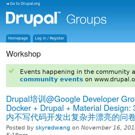
◄ Go to Drupal.org
Homepage
Log in / Register
Workshop
Events happening in the community 
community events
on www.drupal.o
Drupal培训@Google Developer Gro
Docker + Drupal + Material Design
内不写代码开发出复杂并漂亮的问
Posted by
skyredwang
on
November 16, 201