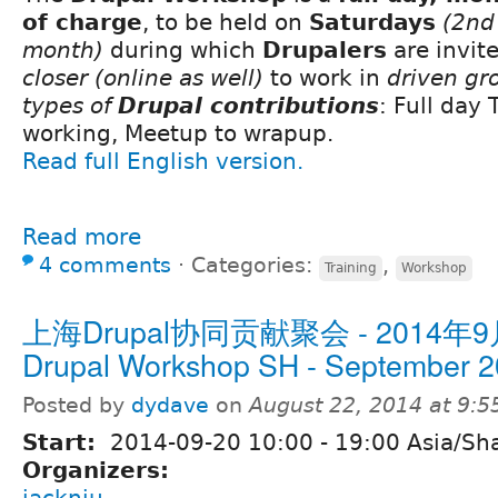
of charge
, to be held on
Saturdays
(2nd 
month)
during which
Drupalers
are invit
closer
(online as well)
to work in
driven gr
types of
Drupal contributions
: Full day 
working, Meetup to wrapup.
Read full English version.
Read more
4 comments
⋅
Categories:
,
Training
Workshop
上海Drupal协同贡献聚会 - 2014年9
Drupal Workshop SH - September 2
Posted by
dydave
on
August 22, 2014 at 9:
Start:
2014-09-20
10:00
-
19:00
Asia/Sh
Organizers:
jackniu