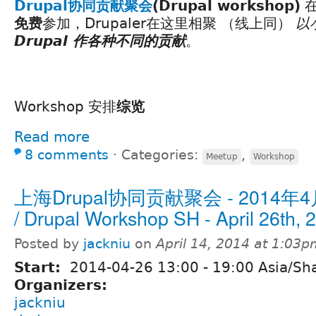
Drupal协同贡献聚会
(Drupal workshop)
免费
参加，Drupaler在这里相聚 （线上同）
以
Drupal 作各种不同的贡献
。
Workshop 安排
综览
Read more
8 comments
⋅
Categories:
,
Meetup
Workshop
上海Drupal协同贡献聚会 - 2014年
/ Drupal Workshop SH - April 26th, 
Posted by
jackniu
on
April 14, 2014 at 1:03
Start:
2014-04-26
13:00
-
19:00
Asia/Sh
Organizers:
jackniu