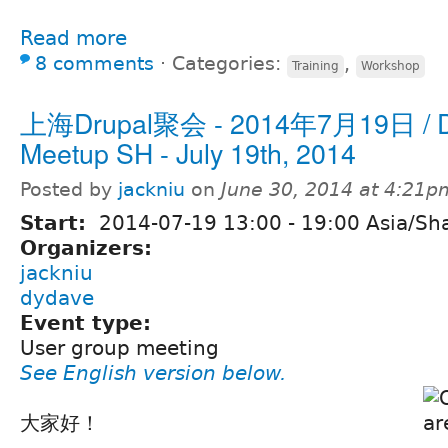
Read more
8 comments
⋅
Categories:
,
Training
Workshop
上海Drupal聚会 - 2014年7月19日 / D
Meetup SH - July 19th, 2014
Posted by
jackniu
on
June 30, 2014 at 4:21p
Start:
2014-07-19
13:00
-
19:00
Asia/Sh
Organizers:
jackniu
dydave
Event type:
User group meeting
See English version below.
大家好！