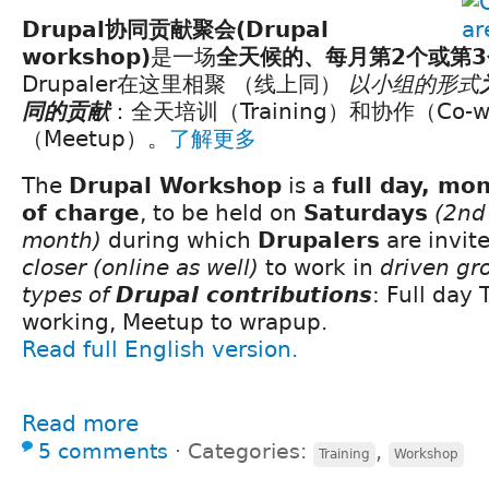
Drupal协同贡献聚会(Drupal
workshop)
是一场
全天候的、每月第2个或第
Drupaler在这里相聚 （线上同）
以小组的形式
同的贡献
：全天培训（Training）和协作（Co-w
（Meetup）。
了解更多
The
Drupal Workshop
is a
full day, mo
of charge
, to be held on
Saturdays
(2nd 
month)
during which
Drupalers
are invit
closer
(online as well)
to work in
driven gr
types of
Drupal contributions
: Full day 
working, Meetup to wrapup.
Read full English version.
Read more
5 comments
⋅
Categories:
,
Training
Workshop