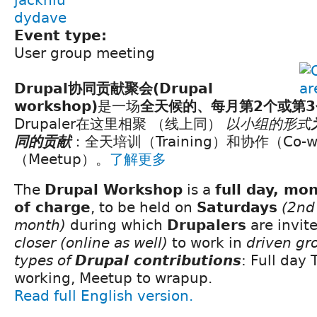
dydave
Event type:
User group meeting
Drupal协同贡献聚会(Drupal
workshop)
是一场
全天候的、每月第2个或第
Drupaler在这里相聚 （线上同）
以小组的形式
同的贡献
：全天培训（Training）和协作（Co-w
（Meetup）。
了解更多
The
Drupal Workshop
is a
full day, mo
of charge
, to be held on
Saturdays
(2nd 
month)
during which
Drupalers
are invit
closer
(online as well)
to work in
driven gr
types of
Drupal contributions
: Full day 
working, Meetup to wrapup.
Read full English version.