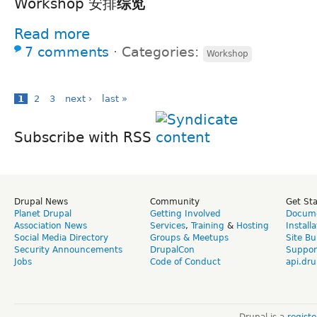
Workshop 安排
综览
Read more
7 comments
⋅
Categories:
Workshop
1
2
3
next ›
last »
Subscribe with RSS
Drupal News
Community
Get St
Planet Drupal
Getting Involved
Docume
Association News
Services
,
Training
&
Hosting
Install
Social Media Directory
Groups & Meetups
Site Bu
Security Announcements
DrupalCon
Suppor
Jobs
Code of Conduct
api.dru
Drupal is a
regist