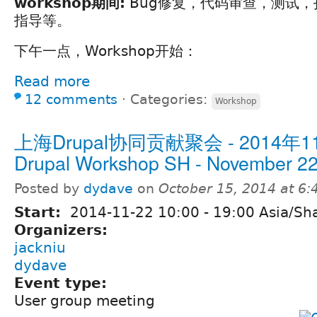
workshop期间:
Bug修复，代码审查，测试
指导等。
下午一点，Workshop开始：
Read more
12 comments
⋅
Categories:
Workshop
上海Drupal协同贡献聚会 - 2014年11
Drupal Workshop SH - November 22
Posted by
dydave
on
October 15, 2014 at 6
Start:
2014-11-22
10:00
-
19:00
Asia/Sh
Organizers:
jackniu
dydave
Event type:
User group meeting