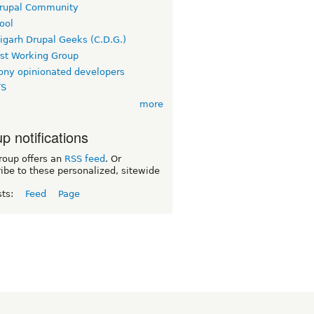
rupal Community
ool
igarh Drupal Geeks (C.D.G.)
rst Working Group
ny opinionated developers
TS
more
p notifications
roup offers an
RSS feed
. Or
ibe to these personalized, sitewide
sts:
Feed
Page