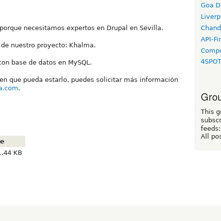
Goa D
Liverp
Chand
porque necesitamos expertos en Drupal en Sevilla.
API-Fi
 de nuestro proyecto: Khalma.
Compo
4SPO
 con base de datos en MySQL.
ien que pueda estarlo, puedes solicitar más información
a.com
.
Grou
This g
subscr
feeds:
All po
ze
1.44 KB