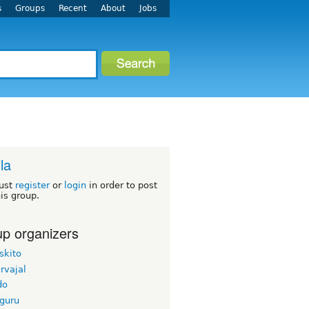
s
Groups
Recent
About
Jobs
la
ust
register
or
login
in order to post
his group.
p organizers
skito
rvajal
do
jguru