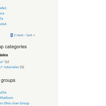
_
rada1
era
lla
toGA
1
2
next ›
last »
p categories
iales
ns"
(1)
": tutoriales
(1)
 groups
uzha
 Platform
rn Ohio User Group