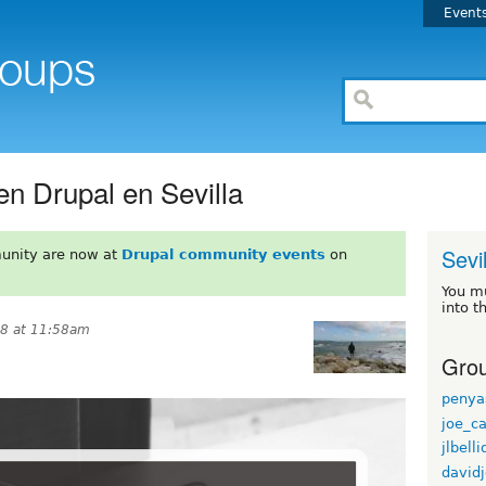
Event
 Drupal en Sevilla
Sevil
unity are now at
Drupal community events
on
You m
into t
18 at 11:58am
Grou
penya
joe_ca
jlbelli
david