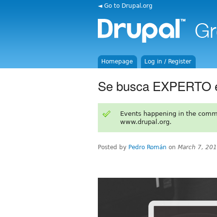
◄ Go to Drupal.org
Homepage
Log in / Register
Se busca EXPERTO en
Events happening in the comm
www.drupal.org.
Posted by
Pedro Román
on
March 7, 20