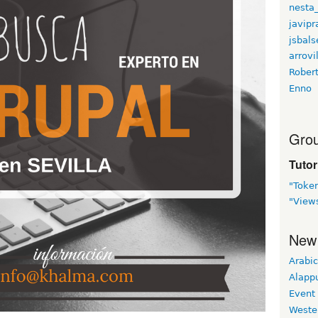
nesta
javip
jsbals
arrovi
Rober
Enno
Grou
Tutor
"Toke
"Views
New
Arabic
Alapp
Event
Weste