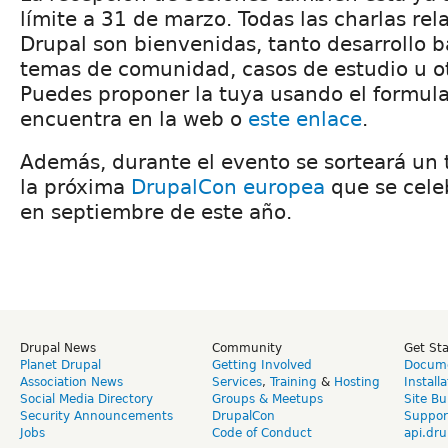
límite a 31 de marzo. Todas las charlas re
Drupal son bienvenidas, tanto desarrollo b
temas de comunidad, casos de estudio u o
Puedes proponer la tuya usando el formula
encuentra en la web o
este enlace
.
Además, durante el evento se sorteará un ti
la próxima
DrupalCon europea
que se cele
en septiembre de este año.
Drupal News
Community
Get St
Planet Drupal
Getting Involved
Docume
Association News
Services
,
Training
&
Hosting
Install
Social Media Directory
Groups & Meetups
Site Bu
Security Announcements
DrupalCon
Suppor
Jobs
Code of Conduct
api.dru