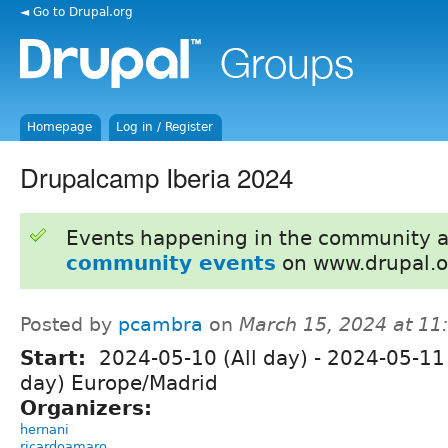
◄ Go to Drupal.org
Homepage
Log in / Register
Drupalcamp Iberia 2024
Events happening in the community 
community events
on www.drupal.o
Posted by
pcambra
on
March 15, 2024 at 1
Start:
2024-05-10 (All day)
-
2024-05-11 
day) Europe/Madrid
Organizers:
hernani
ricardoamaro