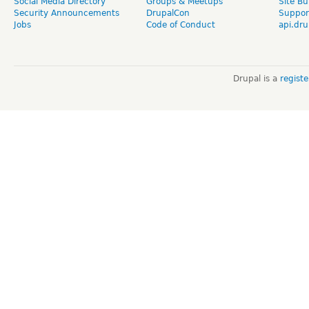
Social Media Directory
Groups & Meetups
Site Bu
Security Announcements
DrupalCon
Suppor
Jobs
Code of Conduct
api.dru
Drupal is a
regist