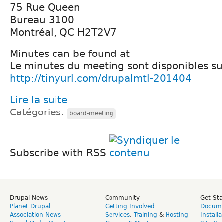
75 Rue Queen
Bureau 3100
Montréal, QC H2T2V7
Minutes can be found at
Le minutes du meeting sont disponibles su
http://tinyurl.com/drupalmtl-201404
Lire la suite
Catégories:
board-meeting
Subscribe with RSS
Drupal News
Community
Get St
Planet Drupal
Getting Involved
Docume
Association News
Services
,
Training
&
Hosting
Install