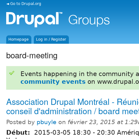
◄ Go to Drupal.org
Homepage
Log in / Register
board-meeting
Events happening in the community 
community events
on www.drupal.o
Association Drupal Montréal - Réun
conseil d'administration / board mee
Posted by
pbuyle
on
février 23, 2015 at 1:2
Début:
2015-03-05
18:30
-
20:30
Amériq