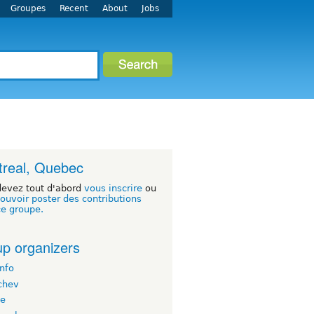
Groupes
Recent
About
Jobs
real, Quebec
devez tout d'abord
vous inscrire
ou
ouvoir poster des contributions
ce groupe.
p organizers
nfo
chev
te