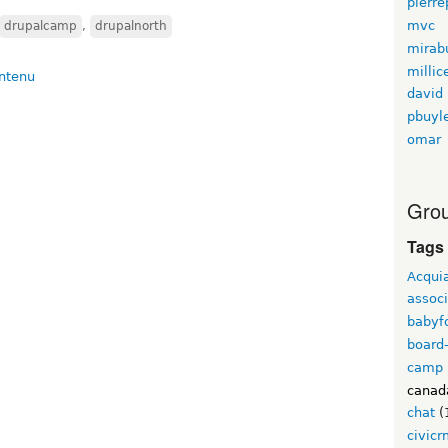
pierre
mvc
drupalcamp
,
drupalnorth
mirab
millic
david 
pbuyl
omar
Grou
Tags
Acqui
associ
babyf
board
camp
canad
chat
(
civic