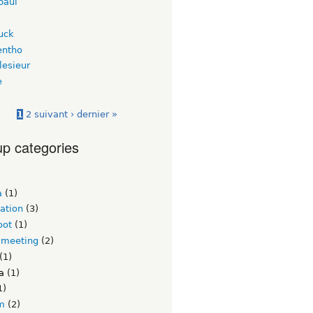
paul
uck
entho
lesieur
e
1
2
suivant ›
dernier »
p categories
a
(1)
ation
(3)
oot
(1)
-meeting
(2)
(1)
a
(1)
1)
rm
(2)