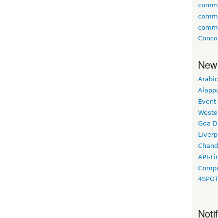
comm
comm
commun
Concor
New
Arabic
Alapp
Event
Weste
Goa D
Liverp
Chand
API-Fi
Compo
4SPO
Noti