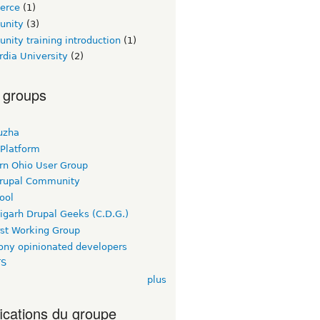
erce
(1)
unity
(3)
ity training introduction
(1)
dia University
(2)
 groups
uzha
 Platform
rn Ohio User Group
rupal Community
ool
igarh Drupal Geeks (C.D.G.)
rst Working Group
ny opinionated developers
TS
plus
fications du groupe