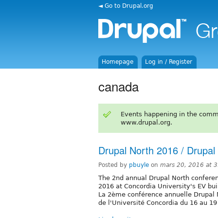
◄ Go to Drupal.org
Homepage
Log in / Register
canada
Events happening in the comm
www.drupal.org.
Drupal North 2016 / Drupal
Posted by
pbuyle
on
mars 20, 2016 at 
The 2nd annual Drupal North conferenc
2016 at Concordia University's EV bui
La 2ème conférence annuelle Drupal N
de l'Université Concordia du 16 au 19