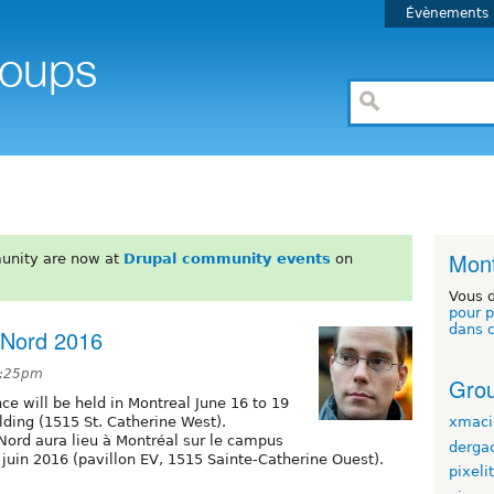
Évènements
Mont
unity are now at
Drupal community events
on
Vous 
pour p
dans 
 Nord 2016
3:25pm
Grou
e will be held in Montreal June 16 to 19
xmaci
lding (1515 St. Catherine West).
ord aura lieu à Montréal sur le campus
derga
 juin 2016 (pavillon EV, 1515 Sainte-Catherine Ouest).
pixeli