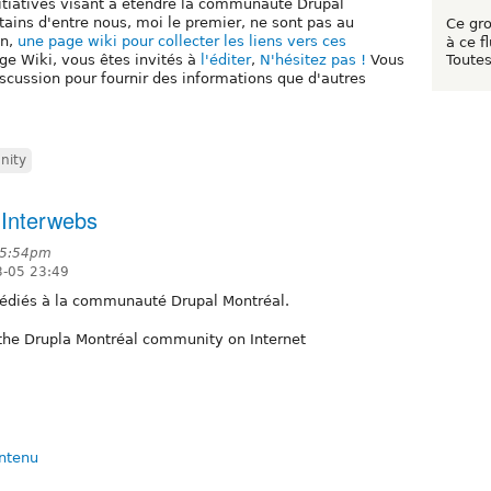
initiatives visant à étendre la communauté Drupal
rtains d'entre nous, moi le premier, ne sont pas au
Ce gr
on,
une page wiki pour collecter les liens vers ces
à ce f
Toutes
ge Wiki, vous êtes invités à
l'éditer
,
N'hésitez pas !
Vous
scussion pour fournir des informations que d'autres
nity
 Interwebs
t 5:54pm
3-05 23:49
t dédiés à la communauté Drupal Montréal.
 the Drupla Montréal community on Internet