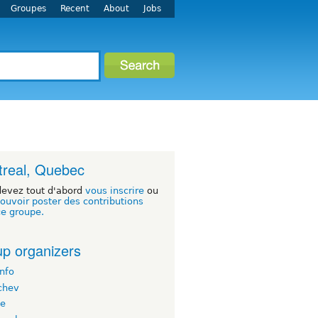
Groupes
Recent
About
Jobs
real, Quebec
devez tout d'abord
vous inscrire
ou
ouvoir poster des contributions
ce groupe.
p organizers
nfo
chev
te