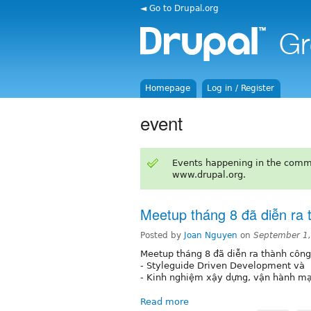
◄ Go to Drupal.org
Homepage
Log in / Register
event
Events happening in the comm
www.drupal.org.
Meetup tháng 8 đã diễn ra 
Posted by
Joan Nguyen
on
September 1
Meetup tháng 8 đã diễn ra thành công 
- Styleguide Driven Development và
- Kinh nghiệm xậy dựng, vận hành mạ
Read more