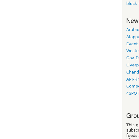
block
New
Arabic
Alapp
Event
Weste
Goa D
Liverp
Chand
API-Fi
Compo
4SPO
Grou
This g
subscr
feeds: