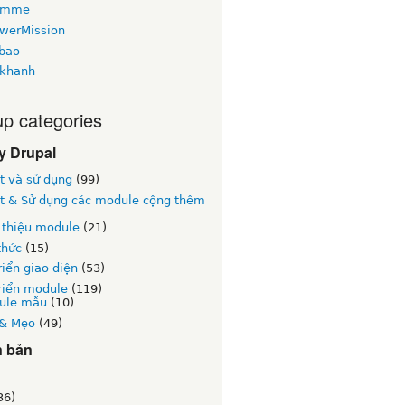
omme
owerMission
bao
khanh
p categories
y Drupal
t và sử dụng
(99)
ặt & Sử dụng các module cộng thêm
 thiệu module
(21)
thức
(15)
riển giao diện
(53)
riển module
(119)
ule mẫu
(10)
& Mẹo
(49)
n bản
)
36)