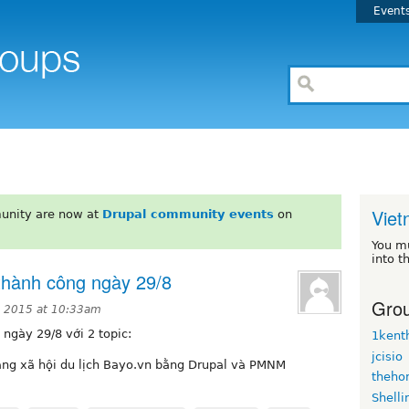
Event
Vie
unity are now at
Drupal community events
on
You m
into t
thành công ngày 29/8
Grou
, 2015 at 10:33am
ngày 29/8 với 2 topic:
1kent
jcisio
ng xã hội du lịch Bayo.vn bằng Drupal và PMNM
theho
Shelli