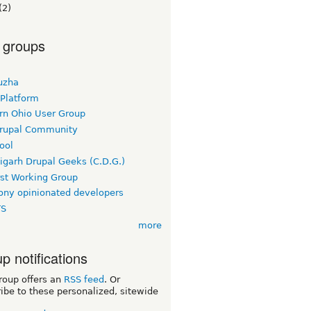
(2)
 groups
uzha
 Platform
rn Ohio User Group
rupal Community
ool
igarh Drupal Geeks (C.D.G.)
rst Working Group
ny opinionated developers
TS
more
p notifications
roup offers an
RSS feed
. Or
ibe to these personalized, sitewide