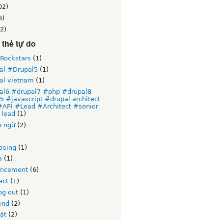
02)
8)
2)
thẻ tự do
 Rockstars
(1)
al #Drupal5
(1)
al vietnam
(1)
al6 #drupal7 #php #drupal8
 #javascript #drupal architect
#API #Lead #Architect #senior
 lead
(1)
n ngữ
(2)
)
ising
(1)
a
(1)
ncement
(6)
ect
(1)
og out
(1)
end
(2)
ật
(2)