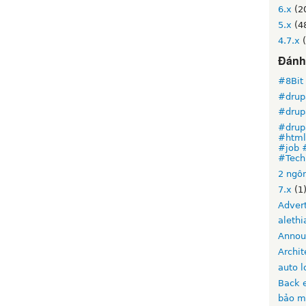
6.x
(2
5.x
(4
4.7.x
(
Đánh 
#8Bit
#drup
#drup
#drup
#html5
#job 
#Tech
2 ngô
7.x
(1
Advert
alethi
Annou
Archit
auto l
Back 
bảo m