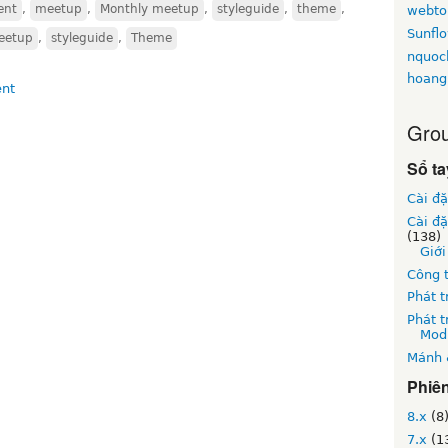
ent
,
meetup
,
Monthly meetup
,
styleguide
,
theme
,
webt
Sunfl
eetup
,
styleguide
,
Theme
nquoc
hoang
Grou
Sổ ta
Cài đặ
Cài đ
(138)
Giới
Công 
Phát t
Phát t
Mod
Mánh 
Phiê
8.x
(8
7.x
(1