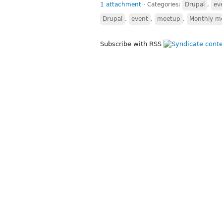
1 attachment
⋅
Categories:
Drupal
,
ev
Drupal
,
event
,
meetup
,
Monthly m
Subscribe with RSS