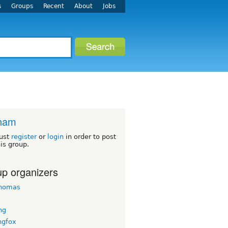
s
Groups
Recent
About
Jobs
tnam
ust
register
or
login
in order to post
his group.
p organizers
homas
ng
ngfox