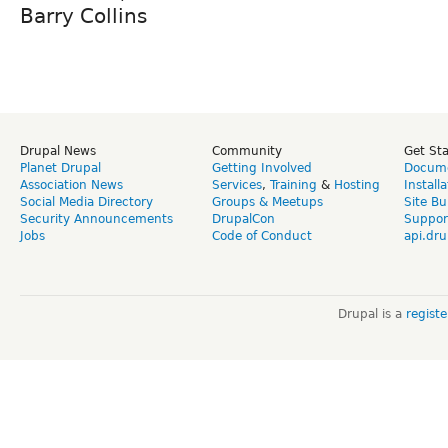
Barry Collins
Drupal News
Community
Get St
Planet Drupal
Getting Involved
Docume
Association News
Services
,
Training
&
Hosting
Install
Social Media Directory
Groups & Meetups
Site Bu
Security Announcements
DrupalCon
Suppor
Jobs
Code of Conduct
api.dru
Drupal is a
regist