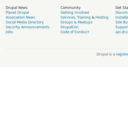
Drupal News
Community
Get St
Planet Drupal
Getting Involved
Docume
Association News
Services
,
Training
&
Hosting
Install
Social Media Directory
Groups & Meetups
Site Bu
Security Announcements
DrupalCon
Suppor
Jobs
Code of Conduct
api.dru
Drupal is a
regist