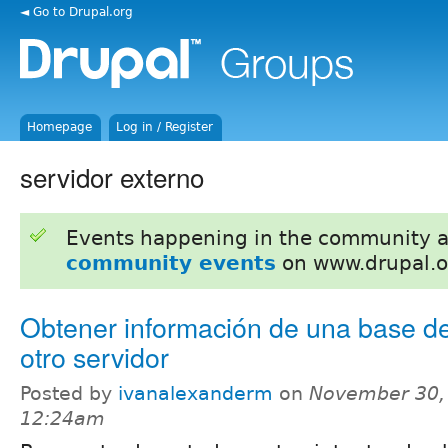
◄ Go to Drupal.org
Homepage
Log in / Register
servidor externo
Events happening in the community 
community events
on www.drupal.o
Obtener información de una base d
otro servidor
Posted by
ivanalexanderm
on
November 30,
12:24am