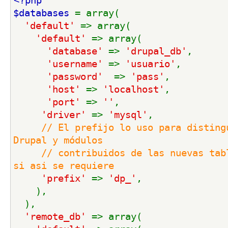
<?php
$databases 
= array(
'default' 
=> array(
'default' 
=> array(
'database' 
=> 
'drupal_db'
,
'username' 
=> 
'usuario'
,
'password'  
=> 
'pass'
,
'host' 
=> 
'localhost'
,
'port' 
=> 
''
,
'driver' 
=> 
'mysql'
,
// El prefijo lo uso para distingu
Drupal y módulos
     // contribuidos de las nuevas tabl
si asi se requiere
'prefix' 
=> 
'dp_'
,
    ),
  ),
'remote_db' 
=> array(