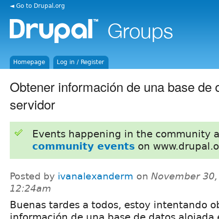
◄ Go to Drupal.org
Homepage
Log in / Register
Obtener información de una base de d
servidor
Events happening in the community 
community events
on www.drupal.o
Posted by
ivanalexanderm
on
November 30,
12:24am
Buenas tardes a todos, estoy intentando o
información de una base de datos alojada 