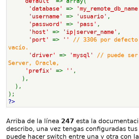
'default' 
=> array(
'database' 
=> 
'my_remote_db_name
'username' 
=> 
'usuario'
,
'password' 
=> 
'pass'
,
'host' 
=> 
'ip|server_name'
,
'port' 
=> 
'' 
// 3306 por defecto 
vacío.
'driver' 
=> 
'mysql' 
// puede ser
Server, Oracle,
'prefix' 
=> 
''
,
    ),
  ),
);
?>
Arriba de la línea
247
esta la documentaci
describo, una vez tengas configuradas tus
puede hacer switch entre una y otra con la