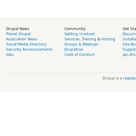
Drupal News
Community
Get St
Planet Drupal
Getting Involved
Docume
Association News
Services
,
Training
&
Hosting
Install
Social Media Directory
Groups & Meetups
Site Bu
Security Announcements
DrupalCon
Suppor
Jobs
Code of Conduct
api.dru
Drupal is a
regist