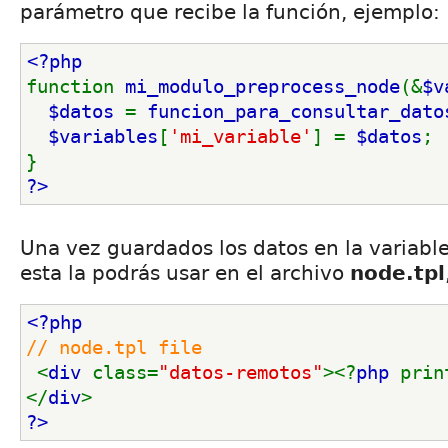
parámetro que recibe la función, ejemplo:
<?php
function 
mi_modulo_preprocess_node
(&
$v
$datos 
= 
funcion_para_consultar_dato
$variables
[
'mi_variable'
] = 
$datos
;
}
?>
Una vez guardados los datos en la variable
esta la podrás usar en el archivo
node.tpl
<?php
// node.tpl file
<
div 
class=
"datos-remotos"
><?
php 
prin
</
div
>
?>