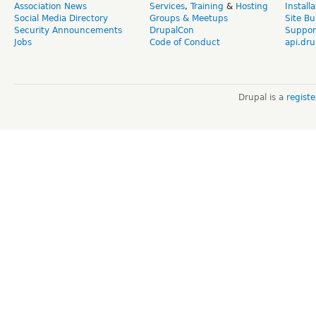
Association News
Services
,
Training
&
Hosting
Install
Social Media Directory
Groups & Meetups
Site Bu
Security Announcements
DrupalCon
Suppor
Jobs
Code of Conduct
api.dru
Drupal is a
regist