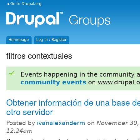
◄ Go to Drupal.org
Homepage
Log in / Register
filtros contextuales
Events happening in the community 
community events
on www.drupal.o
Obtener información de una base d
otro servidor
Posted by
ivanalexanderm
on
November 30,
12:24am