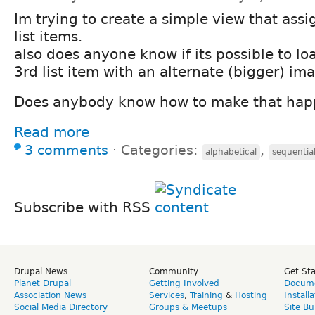
Im trying to create a simple view that assi
list items.
also does anyone know if its possible to l
3rd list item with an alternate (bigger) im
Does anybody know how to make that ha
Read more
3 comments
⋅
Categories:
,
alphabetical
sequentia
Subscribe with RSS
Drupal News
Community
Get St
Planet Drupal
Getting Involved
Docume
Association News
Services
,
Training
&
Hosting
Install
Social Media Directory
Groups & Meetups
Site Bu