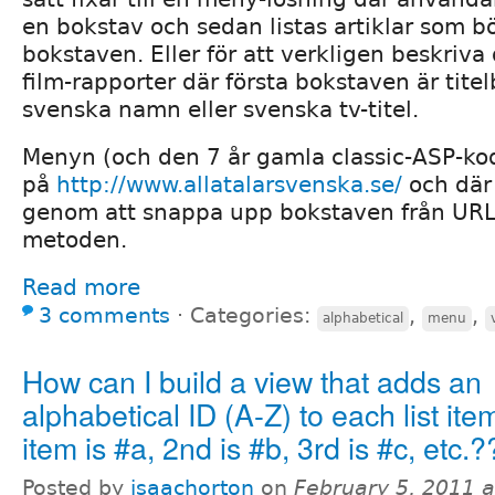
en bokstav och sedan listas artiklar som b
bokstaven. Eller för att verkligen beskriva 
film-rapporter där första bokstaven är tite
svenska namn eller svenska tv-titel.
Menyn (och den 7 år gamla classic-ASP-k
på
http://www.allatalarsvenska.se/
och där 
genom att snappa upp bokstaven från UR
metoden.
Read more
3 comments
⋅
Categories:
,
,
alphabetical
menu
How can I build a view that adds an
alphabetical ID (A-Z) to each list ite
item is #a, 2nd is #b, 3rd is #c, etc.
Posted by
isaachorton
on
February 5, 2011 