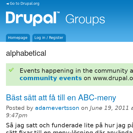
◄ Go to Drupal.org
Homepage
Log in / Register
alphabetical
Events happening in the community 
community events
on www.drupal.o
Bäst sätt att få till en ABC-meny
Posted by
adamevertsson
on
June 19, 2011 
9:47pm
Så jag satt och funderade lite på hur jag p
sätt fixar till en meny-lösning där använd