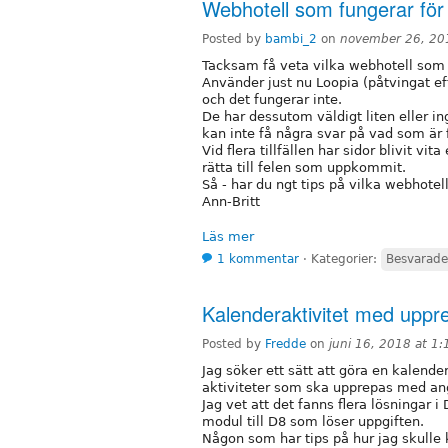
Webhotell som fungerar för
Posted by
bambi_2
on
november 26, 20
Tacksam få veta vilka webhotell som
Använder just nu Loopia (påtvingat e
och det fungerar inte.
De har dessutom väldigt liten eller i
kan inte få några svar på vad som är f
Vid flera tillfällen har sidor blivit vi
rätta till felen som uppkommit.
Så - har du ngt tips på vilka webhotel
Ann-Britt
Läs mer
1 kommentar
⋅
Kategorier:
Besvarade
Kalenderaktivitet med uppr
Posted by
Fredde
on
juni 16, 2018 at 1
Jag söker ett sätt att göra en kalende
aktiviteter som ska upprepas med angi
Jag vet att det fanns flera lösningar i
modul till D8 som löser uppgiften.
Någon som har tips på hur jag skulle