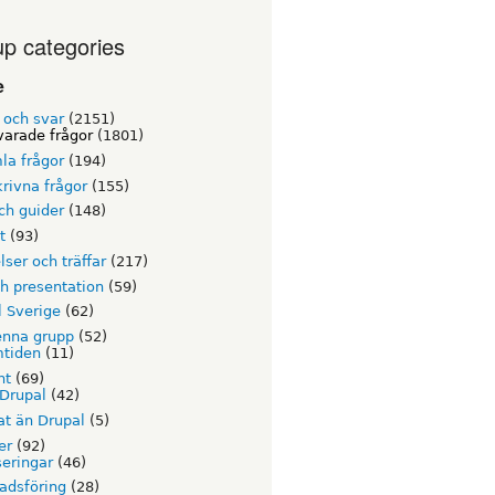
p categories
e
 och svar
(2151)
arade frågor
(1801)
la frågor
(194)
rivna frågor
(155)
ch guider
(148)
t
(93)
ser och träffar
(217)
h presentation
(59)
l Sverige
(62)
nna grupp
(52)
mtiden
(11)
nt
(69)
Drupal
(42)
t än Drupal
(5)
er
(92)
eringar
(46)
adsföring
(28)