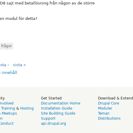
D8 sajt med betallösning från någon av de större
 en modul för detta?
 frågor
sta ›
sista »
ity
Get Started
Download & Exten
Involved
Documentation Home
Drupal Core
,
Training
&
Hosting
Installation Guide
Moduler
& Meetups
Site Building Guide
Teman
on
Support
Distributions
Conduct
api.drupal.org