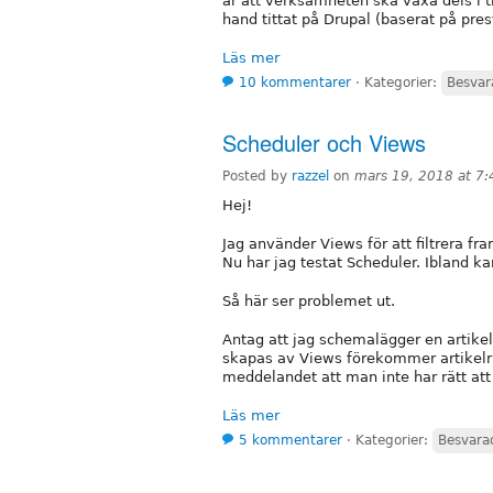
är att verksamheten ska växa dels i 
hand tittat på Drupal (baserat på pre
Läs mer
10 kommentarer
⋅
Kategorier:
Besvar
Scheduler och Views
Posted by
razzel
on
mars 19, 2018 at 7
Hej!
Jag använder Views för att filtrera fr
Nu har jag testat Scheduler. Ibland k
Så här ser problemet ut.
Antag att jag schemalägger en artikel 
skapas av Views förekommer artikelr
meddelandet att man inte har rätt att
Läs mer
5 kommentarer
⋅
Kategorier:
Besvara