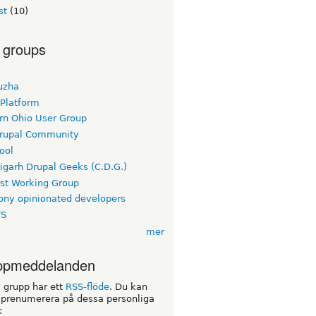
st
(10)
 groups
uzha
 Platform
rn Ohio User Group
rupal Community
ool
igarh Drupal Geeks (C.D.G.)
rst Working Group
ny opinionated developers
TS
mer
ppmeddelanden
 grupp har ett
RSS-flöde
. Du kan
 prenumerera på dessa personliga
: