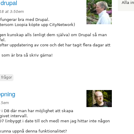
 drupal
Alla i
18 at 3:50em
 fungerar bra med Drupal.
ftersom Loopia köpte upp CityNetwork)
ngen kunskap alls (enligt dem själva) om Drupal så man
el.
ta efter uppdatering av core och det har tagit flera dagar att
l som är bra så skriv gärna!
 frågor
epning
:15em
r i D8 där man har möjlighet att skapa
vet intervall.
 D7 (inbyggt i date till och med) men jag hittar inte någon
 kunna uppnå denna funktionalitet?