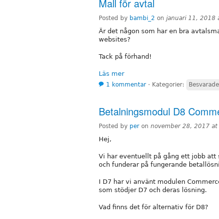
Mall för avtal
Posted by
bambi_2
on
januari 11, 2018 
Är det någon som har en bra avtalsma
websites?
Tack på förhand!
Läs mer
1 kommentar
⋅
Kategorier:
Besvarade
Betalningsmodul D8 Comm
Posted by
per
on
november 28, 2017 at
Hej,
Vi har eventuellt på gång ett jobb att
och funderar på fungerande betallösn
I D7 har vi använt modulen Commerce
som stödjer D7 och deras lösning.
Vad finns det för alternativ för D8?