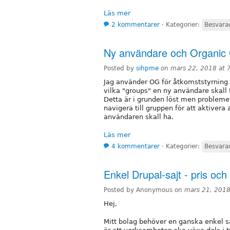
Läs mer
2 kommentarer
⋅
Kategorier:
Besvara
Ny användare och Organic
Posted by
sihpme
on
mars 22, 2018 at 
Jag använder OG för åtkomststyrning ut
vilka "groups" en ny användare skall f
Detta är i grunden löst men problemet
navigera till gruppen för att aktivera
användaren skall ha.
Läs mer
4 kommentarer
⋅
Kategorier:
Besvara
Enkel Drupal-sajt - pris och
Posted by Anonymous on
mars 21, 2018
Hej,
Mitt bolag behöver en ganska enkel sa