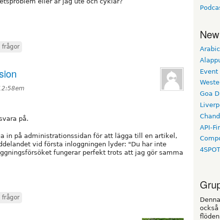
hetsproblem eller är jag ute och cyklar?
Podca
New
 frågor
Arabic
Alapp
sion
Event
Weste
 12:58em
Goa D
Liverp
Chand
svara på.
API-Fi
in på administrationssidan för att lägga till en artikel,
Compo
delandet vid första inloggningen lyder: "Du har inte
4SPO
loggningsförsöket fungerar perfekt trots att jag gör samma
Gru
 frågor
Denna
också
flöden