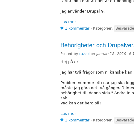
Detta indikerar att det är ett behörig
Jag använder Drupal 9.
Läs mer
1 kommentar
⋅
Kategorier:
Besvarade
Behörigheter och Drupalver
Posted by
razzel
on
januari 18, 2019 at
Hej på er!
Jag har två frågor som ni kanske kan 
Problem nummer ett: när jag ska logga 
måste jag göra det två gånger. Felmed
behörighet till denna sida." Andra in
sak.
Vad kan det bero på?
Läs mer
1 kommentar
⋅
Kategorier:
Besvarade