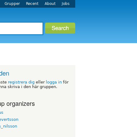
Grupper
Recent
About
Jobs
den
åste
registrera dig
eller
logga in
för
nna skriva i den här gruppen.
p organizers
us
vertsson
s_nilsson