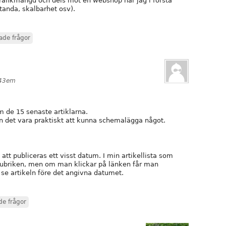
trafikmängd och dels mot en webshop har jag i första
standa, skalbarhet osv).
ade frågor
:43em
am de 15 senaste artiklarna.
an det vara praktiskt att kunna schemalägga något.
att publiceras ett visst datum. I min artikellista som
ubriken, men om man klickar på länken får man
 se artikeln före det angivna datumet.
de frågor