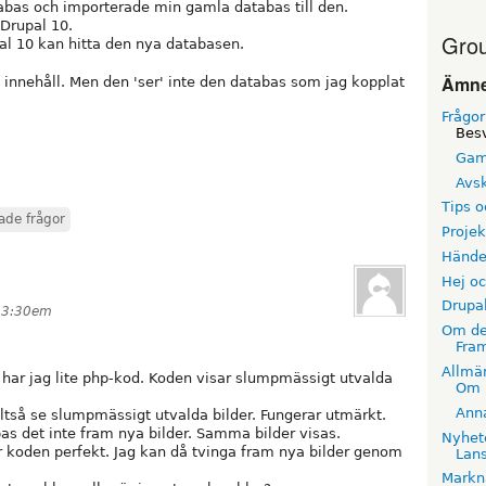
bas och importerade min gamla databas till den.
 Drupal 10.
Grou
pal 10 kan hitta den nya databasen.
Ämn
 innehåll. Men den 'ser' inte den databas som jag kopplat
Frågor
Besv
Gam
Avsk
Tips o
ade frågor
Projek
Händel
Hej oc
Drupa
t 3:30em
Om de
Fra
Allmä
t har jag lite php-kod. Koden visar slumpmässigt utvalda
Om 
Anna
ltså se slumpmässigt utvalda bilder. Fungerar utmärkt.
 det inte fram nya bilder. Samma bilder visas.
Nyhet
 koden perfekt. Jag kan då tvinga fram nya bilder genom
Lans
Markn