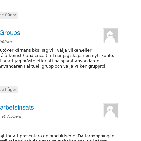
de frågor
 Groups
7:02fm
över kärnans bks. Jag vill välja vilken/eller
å åtkomst ( audience ) till när jag skapar en nytt konto.
 är att jag måste efter att ha sparat användaren
 användaren i aktuell grupp och välja vilken grupproll
de frågor
 arbetsinsats
 at 7:51em
jt för att presentera en produktserie. Då förhoppningen