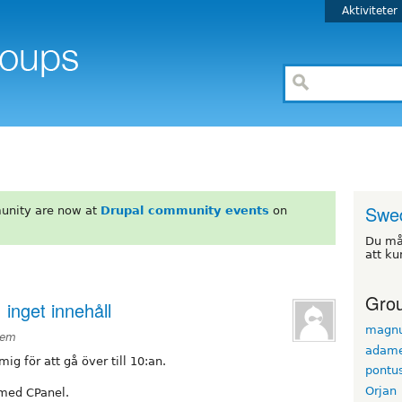
Aktiviteter
Swe
unity are now at
Drupal community events
on
Du m
att ku
Grou
 inget innehåll
magn
2em
adame
ig för att gå över till 10:an.
pontu
Orjan
med CPanel.