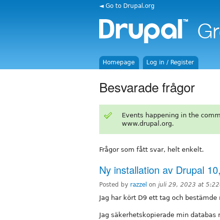
◄ Go to Drupal.org
Homepage
Log in / Register
Besvarade frågor
Events happening in the comm
www.drupal.org.
Frågor som fått svar, helt enkelt.
Ny installation av Drupal 10,
Posted by
razzel
on
juli 29, 2023 at 5:2
Jag har kört D9 ett tag och bestämde m
Jag säkerhetskopierade min databas 