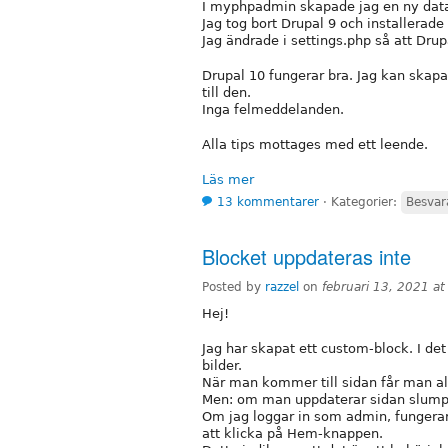
I myphpadmin skapade jag en ny data
Jag tog bort Drupal 9 och installerade
Jag ändrade i settings.php så att Dru
Drupal 10 fungerar bra. Jag kan skapa
till den.
Inga felmeddelanden.
Alla tips mottages med ett leende.
Läs mer
13 kommentarer
⋅
Kategorier:
Besvar
Blocket uppdateras inte
Posted by
razzel
on
februari 13, 2021 a
Hej!
Jag har skapat ett custom-block. I de
bilder.
När man kommer till sidan får man al
Men: om man uppdaterar sidan slumpas
Om jag loggar in som admin, fungerar
att klicka på Hem-knappen.