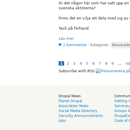
Är det någon här som har satt upp en 
svenska aktörerna?
Finns det en vilja att dela med sig av
Tack på förhand
Läs mer
1 kommentar
⋅
Kategorier:
Besvarade
1
2
3
4
5
6
7
8
9
…
nä
Subscribe with RSS
Drupal News
Commun
Planet Drupal
Getting 
Association News
Services
Social Media Directory
Groups 
Security Announcements
DrupalC
Jobs
Code of 