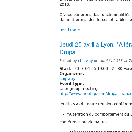
2016.
ONous parlerons des fonctionnalittés d
démontrerons, des forces et faiblesse
Read more
Jeudi 25 avril à Lyon, "Alt
Drupal"
Posted by
chipway
on
April 3, 2013 at 
Start:
2013-04-25
19:00
-
21:30
Euro
Organizers:
chipway
Event type:
User group meeting
http://www.meetup.com/drupal-franc
Jeudi 25 avril, notre réunion-conférenc
"Altération du comportement du 
conférence suivie par un