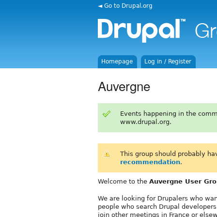
◄ Go to Drupal.org
Homepage
Log in / Register
Auvergne
Events happening in the comm
www.drupal.org.
This group should probably ha
recommendation
.
Welcome to the
Auvergne User Gr
We are looking for Drupalers who wan
people who search Drupal developers 
join other meetings in France or els