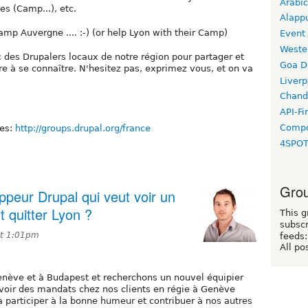
Arabic
es (Camp...), etc.
Alapp
p Auvergne .... :-) (or help Lyon with their Camp)
Event
Weste
 des Drupalers locaux de notre région pour partager et
Goa D
e à se connaître. N'hesitez pas, exprimez vous, et on va
Liverp
Chand
API-Fi
Compo
nes:
http://groups.drupal.org/france
4SPO
Grou
peur Drupal qui veut voir un
 quitter Lyon ?
This g
subscr
at 1:01pm
feeds:
All po
ève et à Budapest et recherchons un nouvel équipier
rvoir des mandats chez nos clients en régie à Genève
 participer à la bonne humeur et contribuer à nos autres