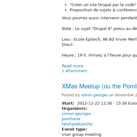
"Créer un site Drupal par le code" 
Proposition de sujets & conférenc
Vous pourrez aussi intervenir pendan
Note : Le sujet "Drupal 8" prévu au dé
Lieu : Ecole Epitech, 86 Bd Vivier Mer
Dieu).
Heure ; 19 h. Arrivez à l'heure pour q
Read more
1 attachment
XMas Meetup (ou the Pomli
Posted by
simon georges
on
November 2
Start:
2012-12-22
12:30
-
15:30
Euro
Organizers:
simon georges
pomliane
latulipeblanche
Event type:
User group meeting