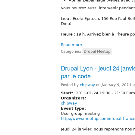
Atelier Dépannage (venez avec vos
Vous pourrez aussi intervenir pendan
Lieu : Ecole Epitech, 156 Rue Paul Ber
Dieu).
Heure ; 19 h. Arrivez bien à l'heure p
Read more
Categories:
Drupal Meetup
Drupal Lyon - jeudi 24 janvi
par le code
Posted by
chipway
on
January 9, 2013 
Start:
2013-01-24
19:00
-
21:30
Euro
Organizers:
chipway
Event type:
User group meeting
http://www.meetup.com/drupal-franc
Jeudi 24 janvier, nous reprenons nos 