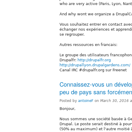
who are very active (Paris, Lyon, Nant
And why wont we organize a DrupalCam
Vous souhaitez entrer en contact avec
échanger nos expériences et apprendr
se regrouper.
Autres ressources en francais:
Le groupe des utilisateurs francopho
Drupalfr:
http://drupalfr.org
http://drupallyon.drupalgardens.com/
Canal IRC #drupalfr.org sur Freenet
Connaissez-vous un dévelop
peu de pays sans forcément
Posted by
antoineF
on
March 30, 2016 
Bonjour,
Nous sommes une société basée à Gen
Drupal. Le poste serait destiné à pou
(50% au maximum) et l'autre moitié à