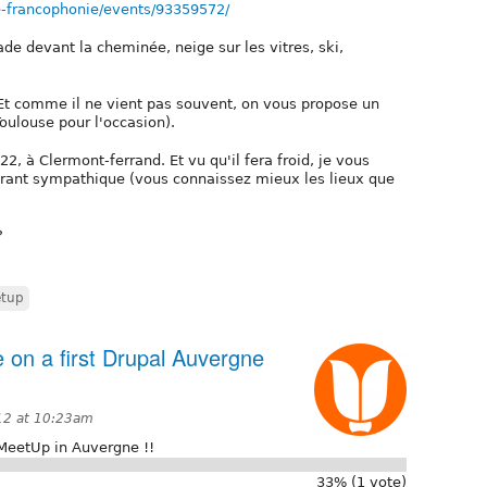
e-francophonie/events/93359572/
fade devant la cheminée, neige sur les vitres, ski,
 Et comme il ne vient pas souvent, on vous propose un
oulouse pour l'occasion).
, à Clermont-ferrand. Et vu qu'il fera froid, je vous
urant sympathique (vous connaissez mieux les lieux que
?
etup
e on a first Drupal Auvergne
012 at 10:23am
 MeetUp in Auvergne !!
33% (1 vote)