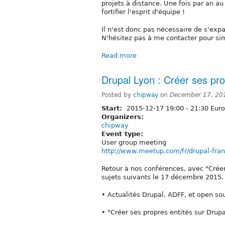
projets à distance. Une fois par an a
fortifier l'esprit d'équipe !
Il n'est donc pas nécessaire de s'expa
N'hésitez pas à me contacter pour si
Read more
Drupal Lyon : Créer ses pro
Posted by
chipway
on
December 17, 20
Start:
2015-12-17
19:00
-
21:30
Euro
Organizers:
chipway
Event type:
User group meeting
http://www.meetup.com/fr/drupal-fra
Retour à nos conférences, avec "Créer
sujets suivants le 17 décembre 2015.
• Actualités Drupal, ADFF, et open sou
• "Créer ses propres entités sur Drupal