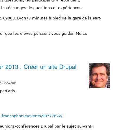
 questions, les participants y répondent)
t les échanges de questions et expériences.
t, 69003, Lyon (7 minutes à pied de la gare de la Part-
our que les élèves puissent vous guider. Merci.
er 2013 : Créer un site Drupal
at 8:24pm
pe/Paris
e-francophonie/events/98777622/
réunions-conférences Drupal par le sujet suivant :