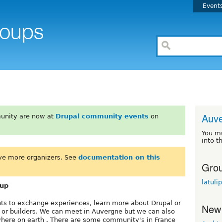
Event
Auv
unity are now at
Drupal community events
on
You m
into t
ve more organizers. See
documentation on this
Grou
latuli
oup
ts to exchange experiences, learn more about Drupal or
New
or builders. We can meet in Auvergne but we can also
ewhere on earth . There are some community's in France