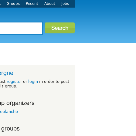
s
Groups
Recent
About
Jobs
ergne
ust
register
or
login
in order to post
his group.
p organizers
peblanche
 groups