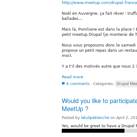
http://www.meetup.com/drupal-franc
Noël en Auvergne, ça fait rêver : truf
ballades...
Mais là, Pomliane est dans la place !
petit meetup Drupal (je monterai de T
Nous vous proposons donc le samedi 22
propose un petit repas dans un resta
moi).
Y a t'il des motivés autre que nous 2 
Read more
6 comments
⋅
Categories:
Drupal Me
Would you like to participat
MeetUp ?
Posted by
latulipeblanche
on
April 2, 2
Yes, would be greet to have a Drupal