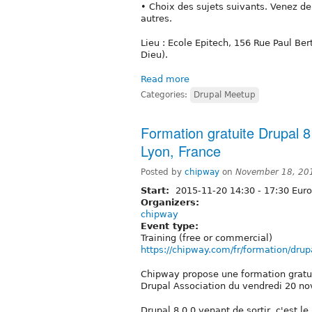
• Choix des sujets suivants. Venez d
autres.
Lieu : Ecole Epitech, 156 Rue Paul Ber
Dieu).
Read more
Categories:
Drupal Meetup
Formation gratuite Drupal 8
Lyon, France
Posted by
chipway
on
November 18, 20
Start:
2015-11-20
14:30
-
17:30
Euro
Organizers:
chipway
Event type:
Training (free or commercial)
https://chipway.com/fr/formation/drup
Chipway propose une formation gratui
Drupal Association du vendredi 20 n
Drupal 8.0.0 venant de sortir, c'est 