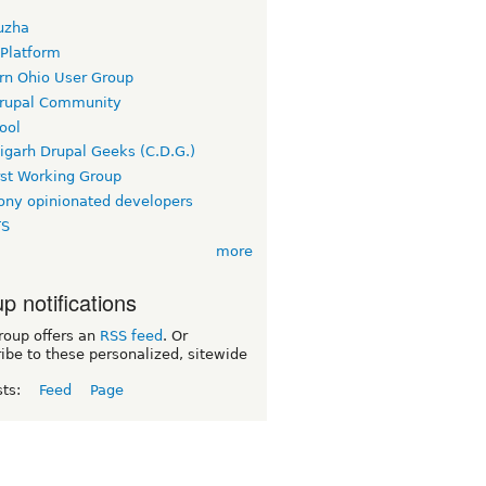
uzha
 Platform
rn Ohio User Group
rupal Community
ool
igarh Drupal Geeks (C.D.G.)
rst Working Group
ny opinionated developers
TS
more
p notifications
roup offers an
RSS feed
. Or
ibe to these personalized, sitewide
sts:
Feed
Page