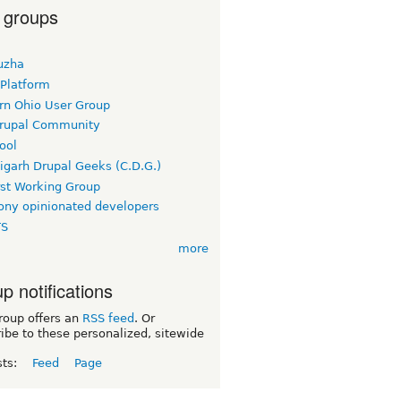
 groups
uzha
 Platform
rn Ohio User Group
rupal Community
ool
igarh Drupal Geeks (C.D.G.)
rst Working Group
ny opinionated developers
TS
more
p notifications
roup offers an
RSS feed
. Or
ibe to these personalized, sitewide
sts:
Feed
Page