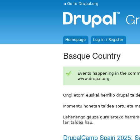
◄ Go to Drupal.org
Homepage
Log in / Register
Basque Country
Events happening in the comm
www.drupal.org.
Ongi etorri euskal herriko drupal tald
Momentu honetan taldea sortu eta mar
Lehenengo gauza gure arteko harrema
lan taldea hau.
DrupalCamp Spain 2025: S