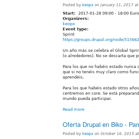
Posted by
keopx
on
January 11, 2017 a
Start:
2017-01-28
09:00
-
18:00
Euro
Organizers:
keopx
Event type:
Sprint
https://groups.drupal.org/node/51566
Un año más se celebra el Global Spr
(o alrededores). No se descarta que p
Para los que no habéis estado nunca de
que si no tenéis muy claro como funci
aprendéis.
Para los que habéis estado otros año
centremos en core. Se está preparando
mundo pueda participar.
Read more
Oferta Drupal en Biko - Pa
Posted by
keopx
on
October 16, 2015 a