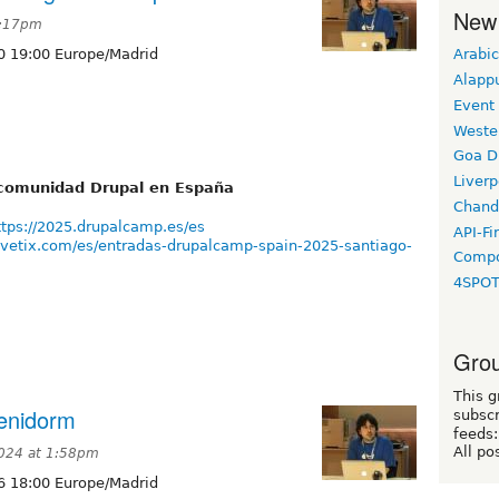
New
2:17pm
0 19:00 Europe/Madrid
Arabic
Alapp
Event
Weste
Goa D
Liverp
a comunidad Drupal en España
Chand
ttps://2025.drupalcamp.es/es
API-Fi
vivetix.com/es/entradas-drupalcamp-spain-2025-santiago-
Compo
4SPO
Grou
This g
enidorm
subscr
feeds:
All po
024 at 1:58pm
6 18:00 Europe/Madrid