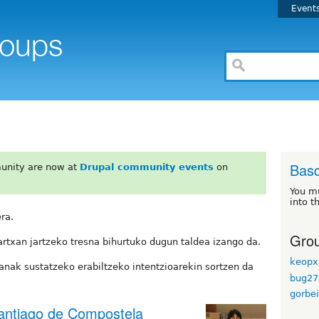
Event
Basq
unity are now at
Drupal community events
on
You m
into t
era.
Grou
txan jartzeko tresna bihurtuko dugun taldea izango da.
keopx
nak sustatzeko erabiltzeko intentzioarekin sortzen da
bug27
gorbe
antiago de Compostela