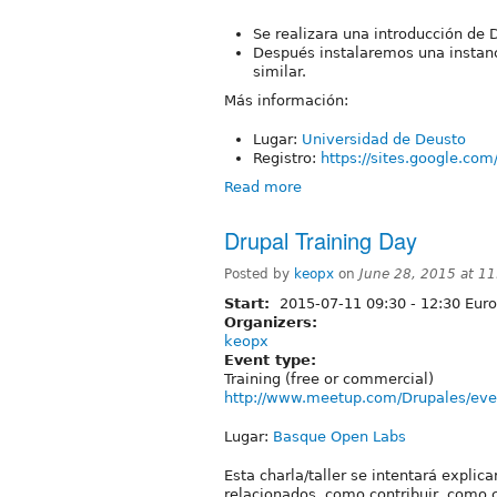
Se realizara una introducción de 
Después instalaremos una instanci
similar.
Más información:
Lugar:
Universidad de Deusto
Registro:
https://sites.google.com
Read more
Drupal Training Day
Posted by
keopx
on
June 28, 2015 at 1
Start:
2015-07-11
09:30
-
12:30
Euro
Organizers:
keopx
Event type:
Training (free or commercial)
http://www.meetup.com/Drupales/eve
Lugar:
Basque Open Labs
Esta charla/taller se intentará explic
relacionados, como contribuir, como c