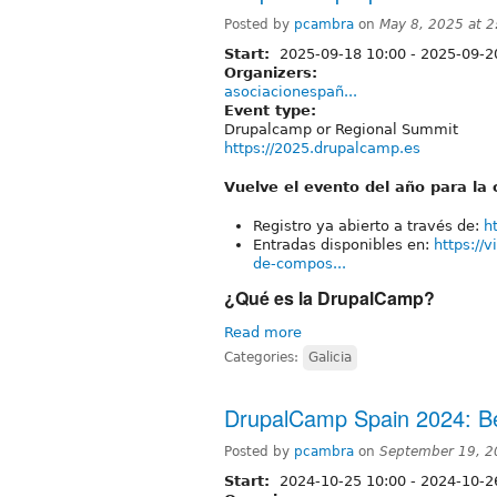
Posted by
pcambra
on
May 8, 2025 at 
Start:
2025-09-18 10:00
-
2025-09-2
Organizers:
asociacionespañ...
Event type:
Drupalcamp or Regional Summit
https://2025.drupalcamp.es
Vuelve el evento del año para l
Registro ya abierto a través de:
h
Entradas disponibles en:
https://
de-compos...
¿Qué es la DrupalCamp?
Read more
Categories:
Galicia
DrupalCamp Spain 2024: B
Posted by
pcambra
on
September 19, 2
Start:
2024-10-25 10:00
-
2024-10-2