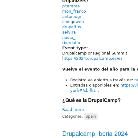
Organizers:
pcambra
mon_franco
antoniogr
codigoweb
drupalfus
selvira
nesta_
rbordallo
Event type:
Drupalcamp or Regional Summit
https://2024.drupalcamp.es/es
Vuelve el evento del año para l
Registro ya abierto a través de:
h
Entradas disponibles en:
https://
yurh#/sbifkt...
¿Qué es la DrupalCamp?
Read more
Categories:
Spain
Drupalcamp Iberia 2024