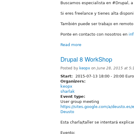
Buscamos especialista en #Drupal, a 
Si eres freelance y tienes alta dispon
También puede ser trabajo en remoto 
Ponte en contacto con nosotros en
in
Read more
Drupal 8 WorkShop
Posted by
keopx
on
June 28, 2015 at 5
Start:
2015-07-13
18:00
-
20:00
Euro
Organizers:
keopx
sharlak
Event type:
User group meeting
https://sites.google.com/a/deusto.es/
Deusto
Esta charla/taller se intentará explic
Evento: