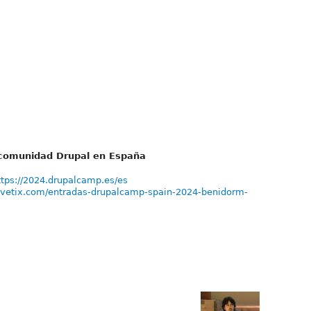
a comunidad Drupal en España
ttps://2024.drupalcamp.es/es
vivetix.com/entradas-drupalcamp-spain-2024-benidorm-