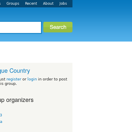
s
Groups
Recent
About
Jobs
ue Country
ust
register
or
login
in order to post
his group.
p organizers
3
ia