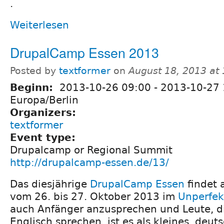
.
Weiterlesen
DrupalCamp Essen 2013
Posted by
textformer
on
August 18, 2013 at
Beginn:
2013-10-26 09:00
-
2013-10-27 
Europa/Berlin
Organizers:
textformer
Event type:
Drupalcamp or Regional Summit
http://drupalcamp-essen.de/13/
Das diesjährige
DrupalCamp Essen
findet
vom 26. bis 27. Oktober 2013 im
Unperfek
auch Anfänger anzusprechen und Leute, di
Englisch sprechen, ist es als kleines, deu