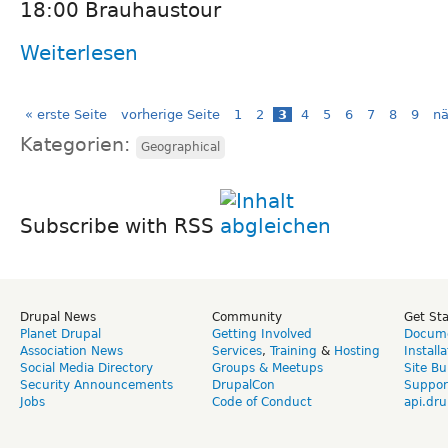
18:00 Brauhaustour
Weiterlesen
« erste Seite
vorherige Seite
1
2
3
4
5
6
7
8
9
nä
Kategorien:
Geographical
Subscribe with RSS
Drupal News
Community
Get St
Planet Drupal
Getting Involved
Docume
Association News
Services
,
Training
&
Hosting
Install
Social Media Directory
Groups & Meetups
Site Bu
Security Announcements
DrupalCon
Suppor
Jobs
Code of Conduct
api.dru