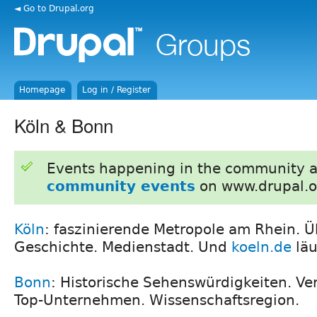
◄ Go to Drupal.org
Homepage
Log in / Register
Köln & Bonn
Events happening in the community 
community events
on www.drupal.o
Köln
: faszinierende Metropole am Rhein. Ü
Geschichte. Medienstadt. Und
koeln.de
läu
Bonn
: Historische Sehenswürdigkeiten. Ve
Top-Unternehmen. Wissenschaftsregion.