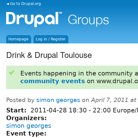
◄ Go to Drupal.org
Homepage
Log in / Register
Drink & Drupal Toulouse
Events happening in the community 
community events
on www.drupal.o
Posted by
simon georges
on
April 7, 2011 a
Start:
2011-04-28
18:30
-
22:00
Europe/P
Organizers:
simon georges
Event type: