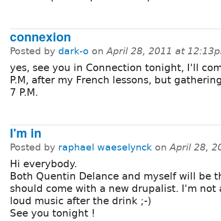
connexion
Posted by
dark-o
on
April 28, 2011 at 12:13
yes, see you in Connection tonight, I'll c
P.M, after my French lessons, but gathering
7 P.M.
I'm in
Posted by
raphael waeselynck
on
April 28, 
Hi everybody.
Both Quentin Delance and myself will be t
should come with a new drupalist. I'm not 
loud music after the drink ;-)
See you tonight !