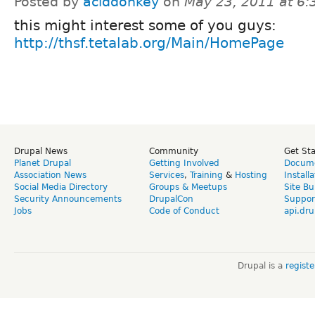
Posted by
aciddonkey
on
May 23, 2011 at 6
this might interest some of you guys:
http://thsf.tetalab.org/Main/HomePage
Drupal News
Community
Get St
Planet Drupal
Getting Involved
Docume
Association News
Services
,
Training
&
Hosting
Install
Social Media Directory
Groups & Meetups
Site Bu
Security Announcements
DrupalCon
Suppor
Jobs
Code of Conduct
api.dru
Drupal is a
regist