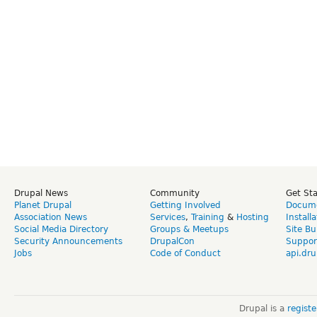
Drupal News
Community
Get St
Planet Drupal
Getting Involved
Docume
Association News
Services
,
Training
&
Hosting
Install
Social Media Directory
Groups & Meetups
Site Bu
Security Announcements
DrupalCon
Suppor
Jobs
Code of Conduct
api.dru
Drupal is a
regist