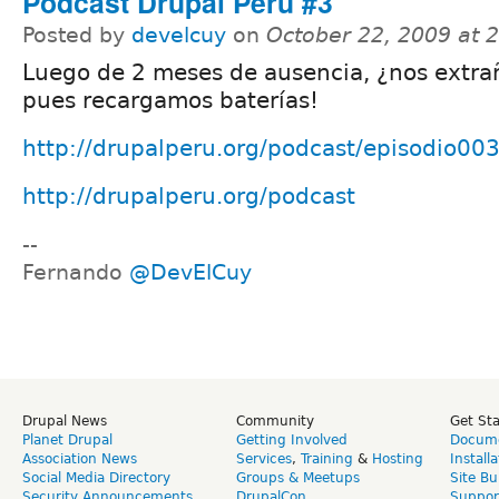
Podcast Drupal Perú #3
Posted by
develcuy
on
October 22, 2009 at 
Luego de 2 meses de ausencia, ¿nos extra
pues recargamos baterías!
http://drupalperu.org/podcast/episodio00
http://drupalperu.org/podcast
--
Fernando
@DevElCuy
Drupal News
Community
Get St
Planet Drupal
Getting Involved
Docume
Association News
Services
,
Training
&
Hosting
Install
Social Media Directory
Groups & Meetups
Site Bu
Security Announcements
DrupalCon
Suppor