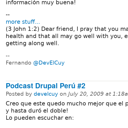
información muy buena!
--
more stuff...
(3 John 1:2) Dear friend, I pray that you 
health and that all may go well with you, e
getting along well.
--
Fernando
@DevElCuy
Podcast Drupal Perú #2
Posted by
develcuy
on
July 20, 2009 at 1:18
Creo que este quedo mucho mejor que el p
y hasta duró el doble!
Lo pueden escuchar en: