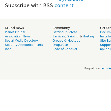
Subscribe with RSS
Drupal News
Community
Get St
Planet Drupal
Getting Involved
Docume
Association News
Services
,
Training
&
Hosting
Install
Social Media Directory
Groups & Meetups
Site Bu
Security Announcements
DrupalCon
Suppor
Jobs
Code of Conduct
api.dru
Drupal is a
regist