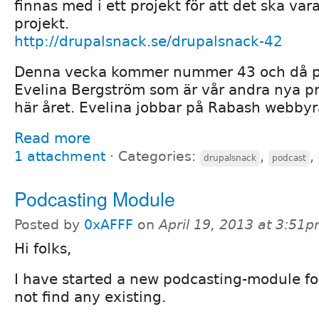
finnas med i ett projekt för att det ska va
projekt.
http://drupalsnack.se/drupalsnack-42
Denna vecka kommer nummer 43 och då pr
Evelina Bergström som är vår andra nya p
här året. Evelina jobbar på Rabash webbyr
Read more
1 attachment
⋅
Categories:
,
,
drupalsnack
podcast
Podcasting Module
Posted by
0xAFFF
on
April 19, 2013 at 3:51
Hi folks,
I have started a new podcasting-module for
not find any existing.