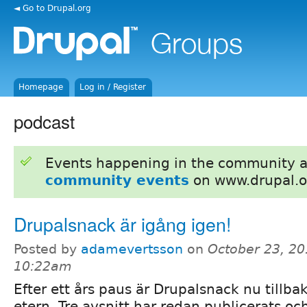
◄ Go to Drupal.org
Homepage
Log in / Register
podcast
Events happening in the community 
community events
on www.drupal.o
Drupalsnack är igång igen!
Posted by
adamevertsson
on
October 23, 20
10:22am
Efter ett års paus är Drupalsnack nu tillbak
etern. Tre avsnitt har redan publicerats och