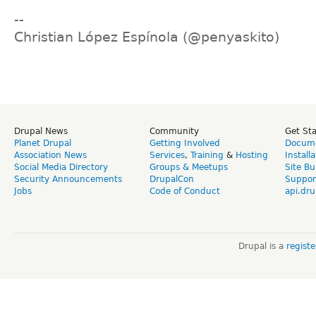
--
Christian López Espínola (@penyaskito)
Drupal News
Community
Get St
Planet Drupal
Getting Involved
Docume
Association News
Services
,
Training
&
Hosting
Install
Social Media Directory
Groups & Meetups
Site Bu
Security Announcements
DrupalCon
Suppor
Jobs
Code of Conduct
api.dru
Drupal is a
regist