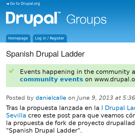
◄ Go to Drupal.org
Homepage
Log in / Register
Spanish Drupal Ladder
Events happening in the community 
community events
on www.drupal.o
Posted by
danielcalle
on
June 9, 2013 at 5:
Tras la propuesta lanzada en la
I Drupal L
Sevilla
creo este post para que veamos có
la propuesta de fork de proyecto drupallad
"Spanish Drupal Ladder".