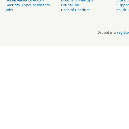
Social Media Directory
Groups & Meetups
Site Bu
Security Announcements
DrupalCon
Suppor
Jobs
Code of Conduct
api.dru
Drupal is a
regist