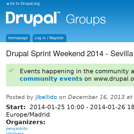
◄ Go to Drupal.org
Homepage
Log in / Register
Drupal Sprint Weekend 2014 - Sevilla
Events happening in the community 
community events
on www.drupal.o
Posted by
jlbellido
on
December 16, 2013 at
Start:
2014-01-25 10:00
-
2014-01-26 1
Europe/Madrid
Organizers:
penyaskito
jsbalsera