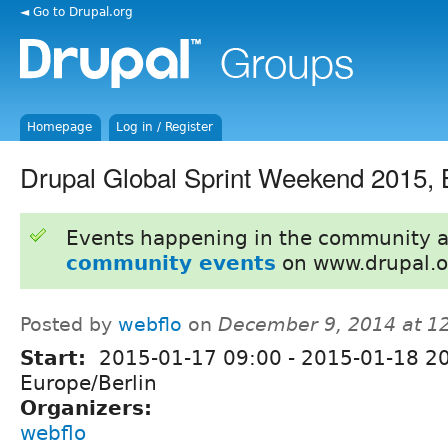
◄ Go to Drupal.org
Homepage
Log in / Register
Drupal Global Sprint Weekend 2015, B
Events happening in the community 
community events
on www.drupal.o
Posted by
webflo
on
December 9, 2014 at 1
Start:
2015-01-17 09:00
-
2015-01-18 2
Europe/Berlin
Organizers:
webflo