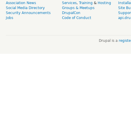
Association News
Services
,
Training
&
Hosting
Install
Social Media Directory
Groups & Meetups
Site Bu
Security Announcements
DrupalCon
Suppor
Jobs
Code of Conduct
api.dru
Drupal is a
regist