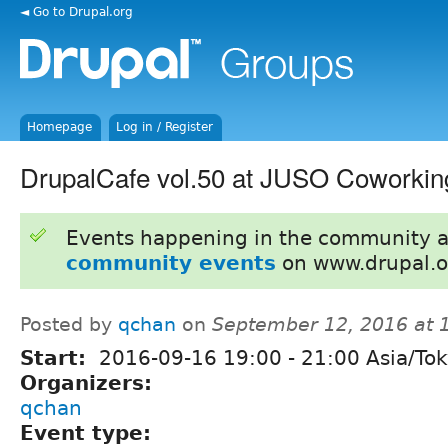
◄ Go to Drupal.org
Homepage
Log in / Register
DrupalCafe vol.50 at JUSO Coworkin
Events happening in the community 
community events
on www.drupal.o
Posted by
qchan
on
September 12, 2016 at
Start:
2016-09-16
19:00
-
21:00
Asia/To
Organizers:
qchan
Event type: