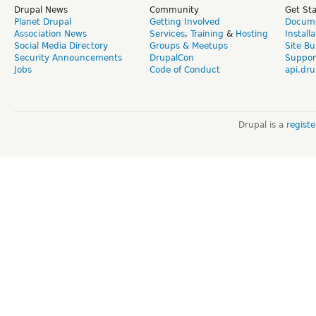
Drupal News
Community
Get St
Planet Drupal
Getting Involved
Docume
Association News
Services
,
Training
&
Hosting
Install
Social Media Directory
Groups & Meetups
Site Bu
Security Announcements
DrupalCon
Suppor
Jobs
Code of Conduct
api.dru
Drupal is a
regist