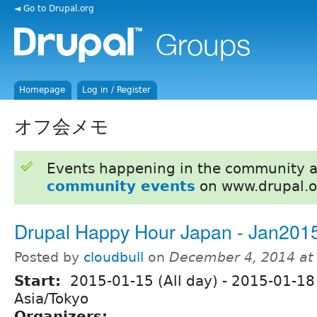
◄ Go to Drupal.org
Homepage
Log in / Register
オフ会メモ
Events happening in the community 
community events
on www.drupal.o
Drupal Happy Hour Japan - Jan201
Posted by
cloudbull
on
December 4, 2014 at
Start:
2015-01-15 (All day)
-
2015-01-18 
Asia/Tokyo
Organizers: