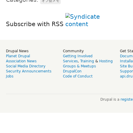
オフ会メモ
Subscribe with RSS
Drupal News
Community
Get St
Planet Drupal
Getting Involved
Docume
Association News
Services
,
Training
&
Hosting
Install
Social Media Directory
Groups & Meetups
Site Bu
Security Announcements
DrupalCon
Suppor
Jobs
Code of Conduct
api.dru
Drupal is a
regist