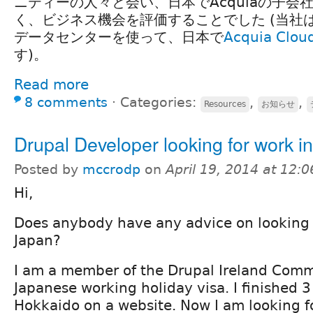
ニティーの人々と会い、日本でAcquiaの子会
く、ビジネス機会を評価することでした (当社は
データセンターを使って、日本で
Acquia Clou
す)。
Read more
8 comments
⋅
Categories:
,
,
Resources
お知らせ
Drupal Developer looking for work i
Posted by
mccrodp
on
April 19, 2014 at 12:
Hi,
Does anybody have any advice on looking 
Japan?
I am a member of the Drupal Ireland Com
Japanese working holiday visa. I finished 
Hokkaido on a website. Now I am looking f