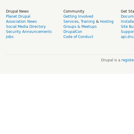
Drupal News
Community
Get St
Planet Drupal
Getting Involved
Docume
Association News
Services
,
Training
&
Hosting
Install
Social Media Directory
Groups & Meetups
Site Bu
Security Announcements
DrupalCon
Suppor
Jobs
Code of Conduct
api.dru
Drupal is a
regist