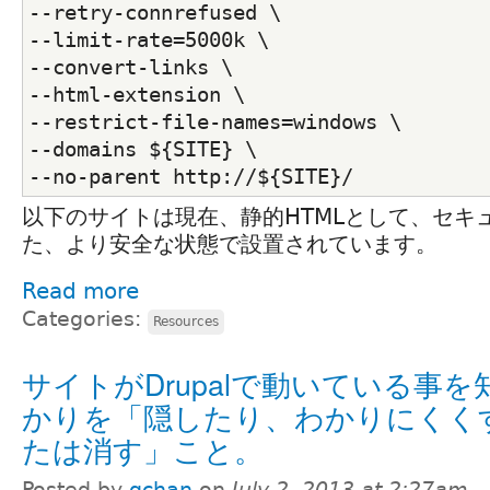
--retry-connrefused \
--limit-rate=5000k \
--convert-links \
--html-extension \
--restrict-file-names=windows \
--domains ${SITE} \
--no-parent http://${SITE}/
以下のサイトは現在、静的HTMLとして、セキ
た、より安全な状態で設置されています。
Read more
Categories:
Resources
サイトがDrupalで動いている事を
かりを「隠したり、わかりにくく
たは消す」こと。
Posted by
qchan
on
July 2, 2013 at 2:27am