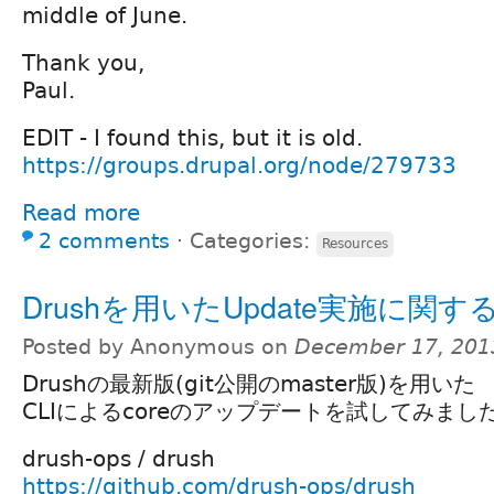
middle of June.
Thank you,
Paul.
EDIT - I found this, but it is old.
https://groups.drupal.org/node/279733
Read more
2 comments
⋅
Categories:
Resources
Drushを用いたUpdate実施に関
Posted by Anonymous on
December 17, 201
Drushの最新版(git公開のmaster版)を用いた
CLIによるcoreのアップデートを試してみまし
drush-ops / drush
https://github.com/drush-ops/drush