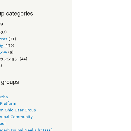
p categories
cs
607)
rces
(31)
せ
(172)
メモ
(9)
カッション
(44)
)
 groups
uzha
 Platform
rn Ohio User Group
rupal Community
ool
igarh Drupal Geeks (C.D.G.)