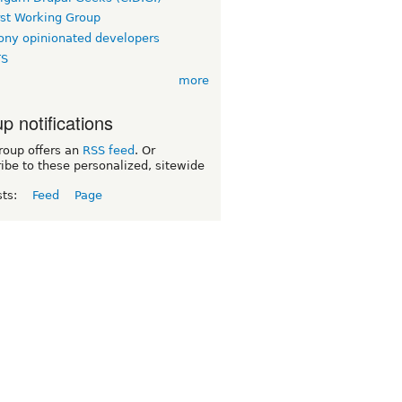
rst Working Group
ny opinionated developers
TS
more
p notifications
roup offers an
RSS feed
. Or
ibe to these personalized, sitewide
sts:
Feed
Page