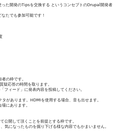
った開発のTipsを交換する というコンセプトのDrupal開発者
らどなたでも参加可能です！
度
参加者の枠です。
ど質疑応答の時間を取ります。
の「フィード」に発表内容を投稿してください。
ェクタがあります。HDMIを使用する場合、音も出せます。
プタは会場にあります。
めて公開して頂くことを前提とする枠です。
でも、気になったものを掘り下げる様な内容でもかまいません。