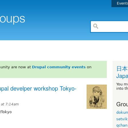
Event
日本
unity are now at
Drupal community events
on
Japa
You m
l develper workshop Tokyo-
into t
Grou
 at 7:14am
/Tokyo
dokum
setvik
qchan