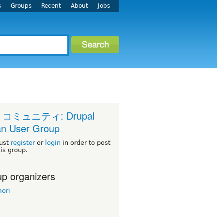
s
Groups
Recent
About
Jobs
 コミュニティ: Drupal
n User Group
ust
register
or
login
in order to post
his group.
p organizers
ori