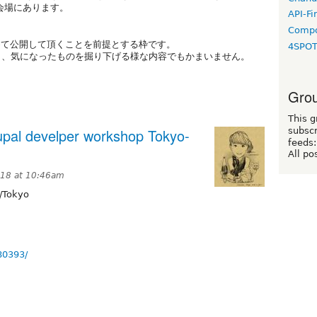
プタは会場にあります。
API-Fi
Compo
めて公開して頂くことを前提とする枠です。
4SPO
でも、気になったものを掘り下げる様な内容でもかまいません。
Grou
This g
subscr
l develper workshop Tokyo-
feeds:
All po
018 at 10:46am
/Tokyo
80393/