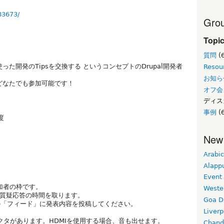
83673/
Grou
Topi
質問
(
った開発のTipsを交換する というコンセプトのDrupal開発者
Resou
お知ら
らどなたでも参加可能です！
オフ会
ディス
事例
(6
度
New
Arabic
Alapp
Event
参加者の枠です。
Weste
ど質疑応答の時間を取ります。
Goa D
の「フィード」に発表内容を投稿してください。
Liverp
ェクタがあります。HDMIを使用する場合、音も出せます。
Chand