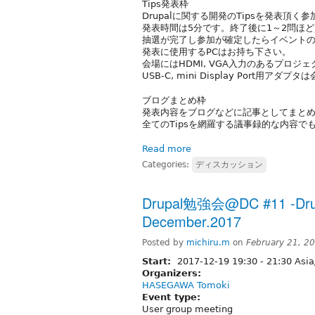
Tips発表枠
Drupalに関する開発のTipsを発表頂く
発表時間は5分です。終了後に1～2問ほ
抽選が完了し参加が確定したらイベント
発表に使用するPCはお持ち下さい。
会場にはHDMI, VGA入力のあるプロジ
USB-C, mini Display Port用アダ
ブログまとめ枠
発表内容をブログなどに記事としてまと
全てのTipsを網羅する議事録的な内容
Read more
Categories:
ディスカッション
Drupal勉強会@DC #11 -Drupa
December.2017
Posted by
michiru.m
on
February 21, 2
Start:
2017-12-19
19:30
-
21:30
Asia
Organizers:
HASEGAWA Tomoki
Event type:
User group meeting