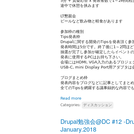
5分 + 質疑応答 x 発表者数で1～2時間程
途中で休憩を挟みます
LT懇親会
ビールなど飲み物と軽食があります
参加枠の種別
Tips発表枠
Drupalに関する開発のTipsを発表頂く
発表時間は5分です。終了後に1～2問ほ
抽選が完了し参加が確定したらイベント
発表に使用するPCはお持ち下さい。
会場にはHDMI, VGA入力のあるプロジ
USB-C, mini Display Port用アダ
ブログまとめ枠
発表内容をブログなどに記事としてまと
全てのTipsを網羅する議事録的な内容
Read more
Categories:
ディスカッション
Drupal勉強会@DC #12 -Drupa
January.2018