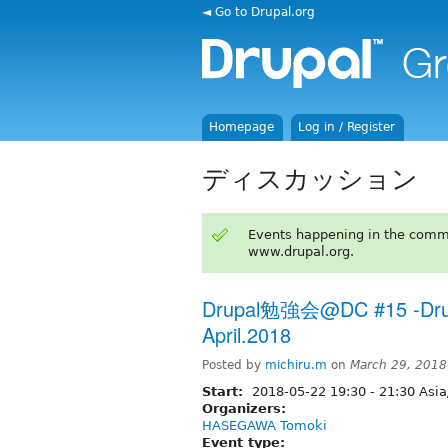
◄ Go to Drupal.org
Homepage
Log in / Register
ディスカッション
Events happening in the comm
www.drupal.org.
Drupal勉強会@DC #15 -Drupa
April.2018
Posted by
michiru.m
on
March 29, 2018
Start:
2018-05-22
19:30
-
21:30
Asia
Organizers:
HASEGAWA Tomoki
Event type: