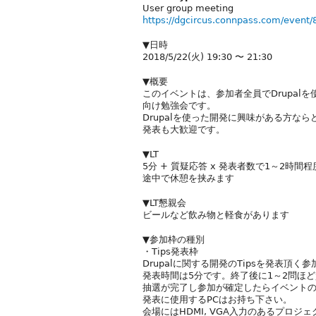
User group meeting
https://dgcircus.connpass.com/event/
▼日時
2018/5/22(火) 19:30 〜 21:30
▼概要
このイベントは、参加者全員でDrupalを使
向け勉強会です。
Drupalを使った開発に興味がある方な
発表も大歓迎です。
▼LT
5分 + 質疑応答 x 発表者数で1～2時間程
途中で休憩を挟みます
▼LT懇親会
ビールなど飲み物と軽食があります
▼参加枠の種別
・Tips発表枠
Drupalに関する開発のTipsを発表頂く
発表時間は5分です。終了後に1～2問ほ
抽選が完了し参加が確定したらイベント
発表に使用するPCはお持ち下さい。
会場にはHDMI, VGA入力のあるプロジ