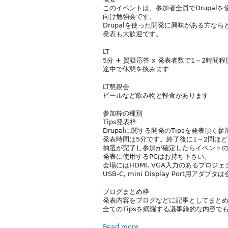
このイベントは、参加者全員でDrupalを使
向け勉強会です。
Drupalを使った開発に興味がある方な
発表も大歓迎です。
LT
5分 + 質疑応答 x 発表者数で1～2時間程
途中で休憩を挟みます
LT懇親会
ビールなど飲み物と軽食があります
参加枠の種別
Tips発表枠
Drupalに関する開発のTipsを発表頂く
発表時間は5分です。終了後に1～2問ほ
抽選が完了し参加が確定したらイベント
発表に使用するPCはお持ち下さい。
会場にはHDMI, VGA入力のあるプロジ
USB-C, mini Display Port用アダ
ブログまとめ枠
発表内容をブログなどに記事としてまと
全てのTipsを網羅する議事録的な内容
Read more