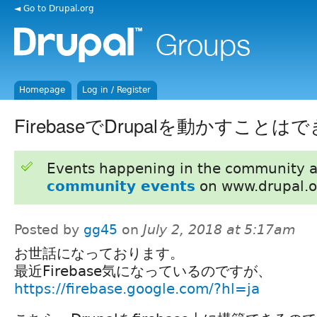
◄ Go to Drupal.org
Homepage
Log in / Register
FirebaseでDrupalを動かすこと
Events happening in the community 
community events
on www.drupal.o
Posted by
gg45
on
July 2, 2018 at 5:17am
お世話になっております。
最近Firebase気になっているのですが、
https://firebase.google.com/?hl=ja