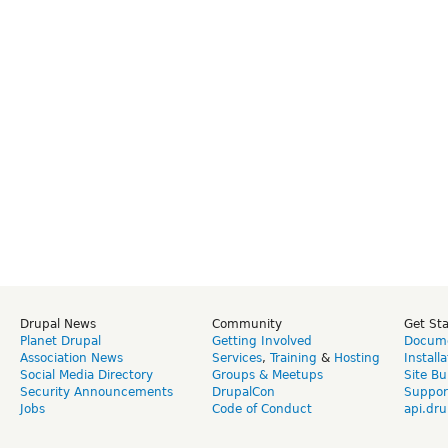
Drupal News
Community
Get St
Planet Drupal
Getting Involved
Docume
Association News
Services
,
Training
&
Hosting
Install
Social Media Directory
Groups & Meetups
Site Bu
Security Announcements
DrupalCon
Suppor
Jobs
Code of Conduct
api.dru