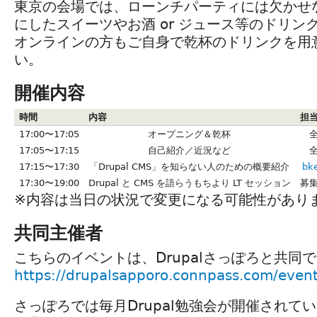
東京の会場では、ローンチパーティには欠かせない 
にしたスイーツやお酒 or ジュース等のドリン
オンラインの方もご自身で乾杯のドリンクを用
い。
開催内容
時間
内容
担
17:00〜17:05
オープニング＆乾杯
17:05〜17:15
自己紹介／近況など
17:15〜17:30
「Drupal CMS」を知らない人のための概要紹介
bk
17:30〜19:00
Drupal と CMS を語らうもちより LT セッション
募
※内容は当日の状況で変更になる可能性があり
共同主催者
こちらのイベントは、Drupalさっぽろと共同
https://drupalsapporo.connpass.com/even
さっぽろでは毎月Drupal勉強会が開催されて