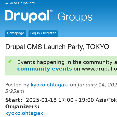
◄ Go to Drupal.org
Homepage
Log in / Register
Drupal CMS Launch Party, TOKYO
Events happening in the community 
community events
on www.drupal.o
Posted by
kyoko.ohtagaki
on
January 14, 202
5:25am
Start:
2025-01-18
17:00
-
19:00
Asia/To
Organizers:
kyoko.ohtagaki