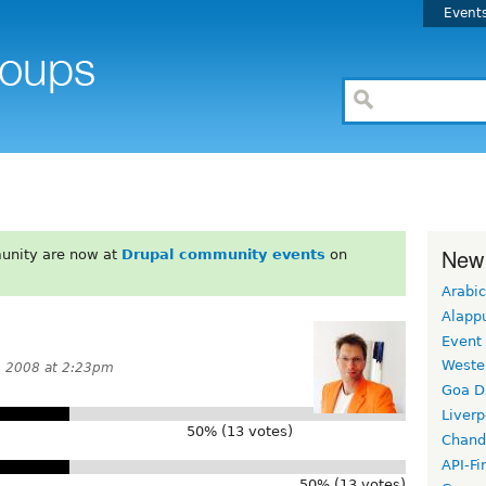
Event
New
unity are now at
Drupal community events
on
Arabic
Alapp
Event
Weste
, 2008 at 2:23pm
Goa D
Liverp
50% (13 votes)
Chand
API-Fi
50% (13 votes)