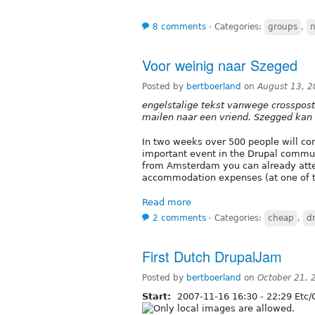
8 comments
⋅
Categories:
groups
,
n
Voor weinig naar Szeged
Posted by
bertboerland
on
August 13, 
engelstalige tekst vanwege crossposti
mailen naar een vriend. Szegged kan
In two weeks over 500 people will com
important event in the Drupal commun
from Amsterdam you can already atten
accommodation expenses (at one of t
Read more
2 comments
⋅
Categories:
cheap
,
d
First Dutch DrupalJam
Posted by
bertboerland
on
October 21, 
Start:
2007-11-16
16:30
-
22:29
Etc/