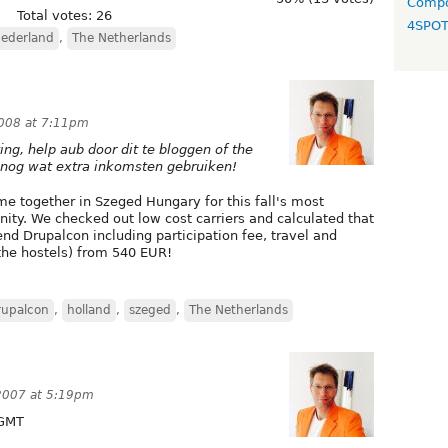
Compo
Total votes: 26
4SPO
ederland
,
The Netherlands
2008 at 7:11pm
ng, help aub door dit te bloggen of the
 nog wat extra inkomsten gebruiken!
e together in Szeged Hungary for this fall's most
ity. We checked out low cost carriers and calculated that
d Drupalcon including participation fee, travel and
he hostels) from 540 EUR!
rupalcon
,
holland
,
szeged
,
The Netherlands
2007 at 5:19pm
GMT