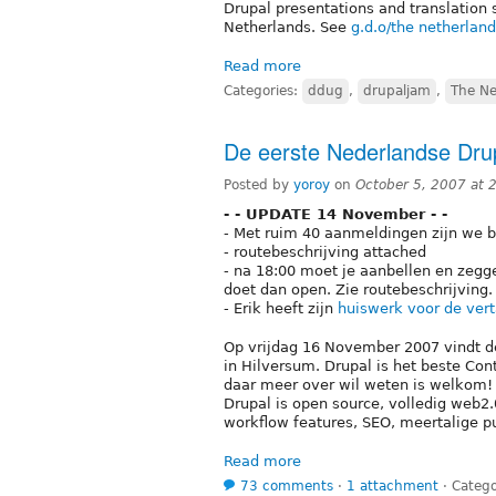
Drupal presentations and translation 
Netherlands. See
g.d.o/the netherlan
Read more
Categories:
ddug
,
drupaljam
,
The Ne
De eerste Nederlandse Dr
Posted by
yoroy
on
October 5, 2007 at
- - UPDATE 14 November - -
- Met ruim 40 aanmeldingen zijn we b
- routebeschrijving attached
- na 18:00 moet je aanbellen en zegg
doet dan open. Zie routebeschrijving.
- Erik heeft zijn
huiswerk voor de vert
Op vrijdag 16 November 2007 vindt d
in Hilversum. Drupal is het beste C
daar meer over wil weten is welkom!
Drupal is open source, volledig web2
workflow features, SEO, meertalige pub
Read more
73 comments
⋅
1 attachment
⋅
Catego