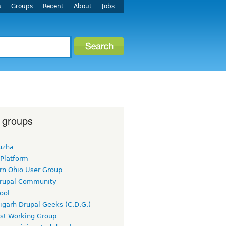
s
Groups
Recent
About
Jobs
 groups
uzha
 Platform
rn Ohio User Group
rupal Community
ool
igarh Drupal Geeks (C.D.G.)
rst Working Group