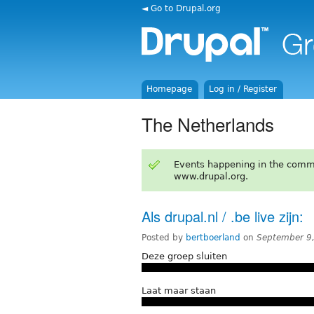
◄ Go to Drupal.org
Homepage
Log in / Register
The Netherlands
Events happening in the comm
www.drupal.org.
Als drupal.nl / .be live zijn:
Posted by
bertboerland
on
September 9
Deze groep sluiten
Laat maar staan