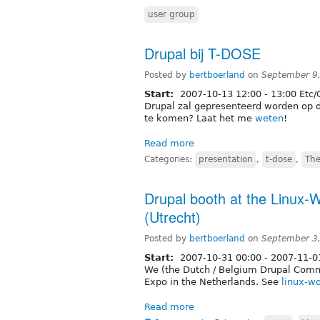
user group
Drupal bij T-DOSE
Posted by
bertboerland
on
September 9
Start:
2007-10-13
12:00
-
13:00
Etc/
Drupal zal gepresenteerd worden op 
te komen? Laat het me
weten
!
Read more
Categories:
presentation
,
t-dose
,
The
Drupal booth at the Linux-W
(Utrecht)
Posted by
bertboerland
on
September 3
Start:
2007-10-31 00:00
-
2007-11-0
We (the Dutch / Belgium Drupal Commu
Expo in the Netherlands. See
linux-wo
Read more