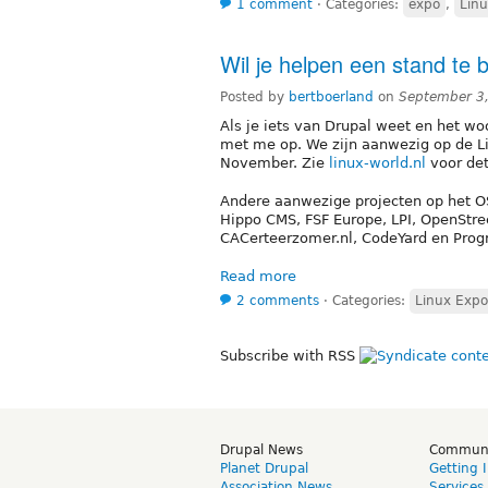
1 comment
⋅
Categories:
expo
,
Lin
Wil je helpen een stand te
Posted by
bertboerland
on
September 3
Als je iets van Drupal weet en het w
met me op. We zijn aanwezig op de Li
November. Zie
linux-world.nl
voor det
Andere aanwezige projecten op het OS
Hippo CMS, FSF Europe, LPI, OpenStr
CACerteerzomer.nl, CodeYard en Pro
Read more
2 comments
⋅
Categories:
Linux Expo
Subscribe with RSS
Drupal News
Commun
Planet Drupal
Getting 
Association News
Services