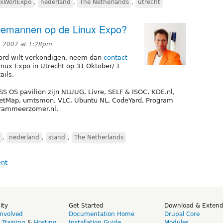
uxWorlExpo
,
nederland
,
The Netherlands
,
utrecht
 bemannen op de Linux Expo?
, 2007 at 1:28pm
oord wilt verkondigen, neem dan
contact
nux Expo in Utrecht op 31 Oktober/ 1
ails.
S OS pavilion zijn NLUUG, Livre, SELF & ISOC, KDE.nl,
eetMap, umtsmon, VLC, Ubuntu NL, CodeYard, Program
grammeerzomer.nl.
,
nederland
,
stand
,
The Netherlands
ity
Get Started
Download & Exten
Involved
Documentation Home
Drupal Core
,
Training
&
Hosting
Installation Guide
Modules