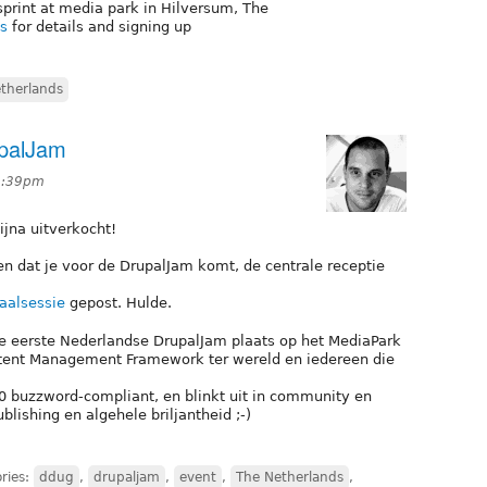
sprint at media park in Hilversum, The
ds
for details and signing up
therlands
upalJam
 2:39pm
ijna uitverkocht!
en dat je voor de DrupalJam komt, de centrale receptie
aalsessie
gepost. Hulde.
e eerste Nederlandse DrupalJam plaats op het MediaPark
ontent Management Framework ter wereld en iedereen die
.0 buzzword-compliant, en blinkt uit in community en
lishing en algehele briljantheid ;-)
ries:
ddug
,
drupaljam
,
event
,
The Netherlands
,