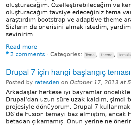
oluşturacağim. Özelleştirebileceğim ve k
oluşturacağım tavsiye edeceğiniz tema var
araştırdım bootstrap ve adaptive theme ar
Sizlerin de önerisini almak istedim, yardim
sevinirim.
Read more
2 comments
⋅
Categories:
,
,
Tema
theme
temala
Drupal 7 için hangi başlangıç temas
Posted by
ratesden
on
October 17, 2013 at 
Arkadaşlar herkese iyi bayramlar öncelikle
Drupal'dan uzun süre uzak kaldım, şimdi te
projesiyle dönüyorum. Drupal 7 kullanmak 
D6'da Fusion temayı baz almıştım, ancak F
betadan çıkamamış. Onun yerine ne önerir