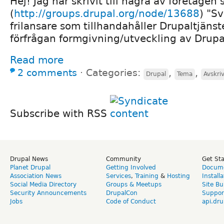
Hej! Jag har skrivit till några av företagen 
(
http://groups.drupal.org/node/13688
) "S
frilansare som tillhandahåller Drupaltjäns
förfrågan formgivning/utveckling av Drupa
Read more
2 comments
⋅
Categories:
,
,
Drupal
Tema
Avskri
Subscribe with RSS
Drupal News
Community
Get St
Planet Drupal
Getting Involved
Docume
Association News
Services
,
Training
&
Hosting
Install
Social Media Directory
Groups & Meetups
Site Bu
Security Announcements
DrupalCon
Suppor
Jobs
Code of Conduct
api.dru