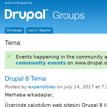
◄ Go to Drupal.org
Homepage
Log in / Register
Tema
Events happening in the community 
community events
on www.drupal.o
Drupal 8 Tema
Posted by
expendibles
on
July 14, 2017 at 7
Merhaba arkadaşlar,
Üzerinde çalıştığım web sitesini Drupal 8 i