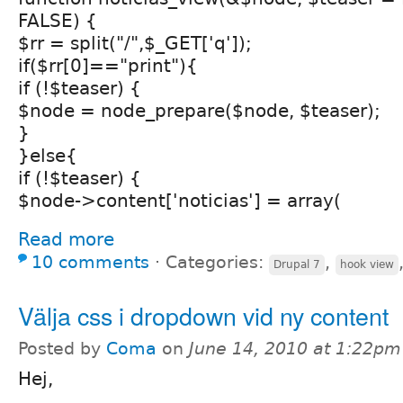
FALSE) {
$rr = split("/",$_GET['q']);
if($rr[0]=="print"){
if (!$teaser) {
$node = node_prepare($node, $teaser);
}
}else{
if (!$teaser) {
$node->content['noticias'] = array(
Read more
10 comments
⋅
Categories:
,
Drupal 7
hook view
Välja css i dropdown vid ny content
Posted by
Coma
on
June 14, 2010 at 1:22pm
Hej,