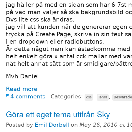
jag håller på med en sidan som har 6-7st
på vad man väljer så ska bakgrundsbild och
Dvs lite css ska ändras.
jag vill att kunden när de genererar egen
trycka på Create Page, skriva in sin text s
i en dropdown eller radiobuttons.
Är detta något man kan åstadkomma med C
helt enkelt göra x antal cck mallar med varsi
nåt helt annat sätt som är smidigare/bättr
Mvh Daniel
Read more
4 comments
⋅
Categories:
,
,
css
Tema
Besvarade
Göra ett eget tema utifrån Sky
Posted by
Emil Dorbell
on
May 26, 2010 at 