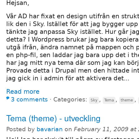
Hejsan,
Vår AD har fixat en design utifrån en struk
lik den i Sky. Istället för att jag bygger up
tänkte jag anpassa Sky istället. Hur går ja
detta? I Wordpress brukar jag bara kopiera
utgå ifrån, ändra namnet på mappen och 
en php-fil, sen laddar jag bara upp det i t
har jag mitt nya tema där som jag kan bör
Provade detta i Drupal men den hittade in
jag gick in i admin för att aktivera det...
Read more
3 comments
⋅
Categories:
,
,
,
Sky
Tema
theme
Tema (theme) - utveckling
Posted by
bavarian
on
February 11, 2009 at