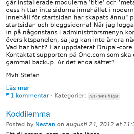
går installerade modulerna 'title' och 'me
dess hittar inte sidorna innehållet i nodern
innehåll för startsidan har skapats ännu" p
startsidan och bloggsidorna! När jag logga
in på någonstans i administrtörsmenyn kom
översiktspanelen, så jag kan inte ändra någ
Vad har hänt? Har uppdaterat Drupal-core 
Kontaktat supporten på One.com som ska
gammal backup. Är det enda sättet?
Mvh Stefan
Läs mer
1 kommentar
⋅
Kategorier:
Avskrivna frågor
Koddilemma
Posted by
Nestan
on
augusti 24, 2012 at 11