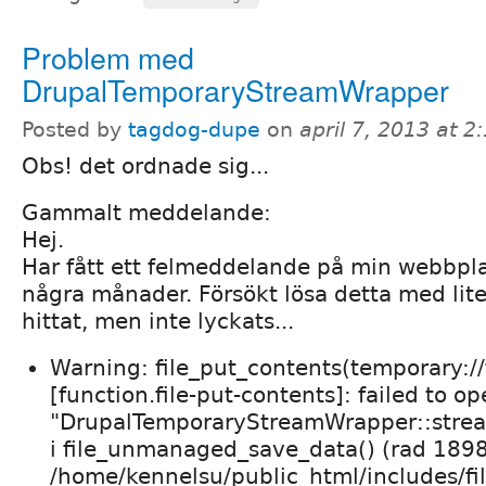
Problem med
DrupalTemporaryStreamWrapper
Posted by
tagdog-dupe
on
april 7, 2013 at 
Obs! det ordnade sig...
Gammalt meddelande:
Hej.
Har fått ett felmeddelande på min webbpla
några månader. Försökt lösa detta med lite 
hittat, men inte lyckats...
Warning: file_put_contents(temporary:/
[function.file-put-contents]: failed to o
"DrupalTemporaryStreamWrapper::stream
i file_unmanaged_save_data() (rad 189
/home/kennelsu/public_html/includes/fil