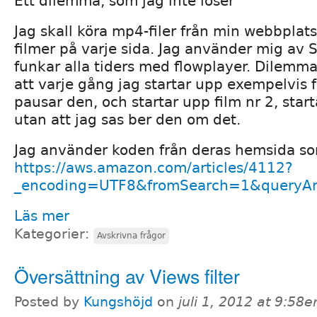
Ett dilemma, som jag inte löser
Jag skall köra mp4-filer från min webbplats
filmer på varje sida. Jag använder mig av 
funkar alla tiders med flowplayer. Dilemm
att varje gång jag startar upp exempelvis f
pausar den, och startar upp film nr 2, star
utan att jag sas ber den om det.
Jag använder koden från deras hemsida so
https://aws.amazon.com/articles/4112?
_encoding=UTF8&fromSearch=1&queryAr.
Läs mer
Kategorier:
Avskrivna frågor
Översättning av Views filter
Posted by
Kungshöjd
on
juli 1, 2012 at 9:58