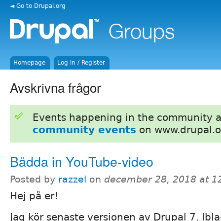
◄ Go to Drupal.org
Homepage
Log in / Register
Avskrivna frågor
Events happening in the community 
community events
on www.drupal.o
Bädda in YouTube-video
Posted by
razzel
on
december 28, 2018 at 
Hej på er!
Jag kör senaste versionen av Drupal 7. Ibla