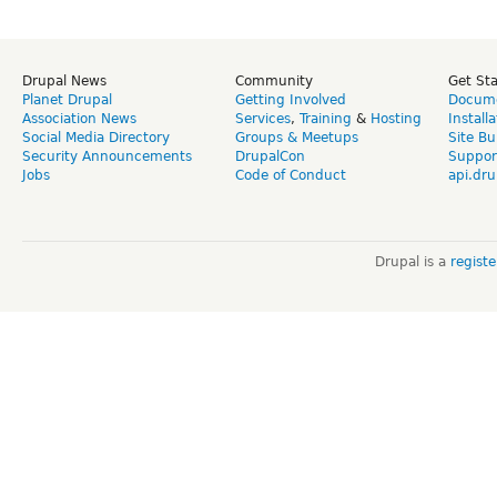
Drupal News
Community
Get St
Planet Drupal
Getting Involved
Docume
Association News
Services
,
Training
&
Hosting
Install
Social Media Directory
Groups & Meetups
Site Bu
Security Announcements
DrupalCon
Suppor
Jobs
Code of Conduct
api.dru
Drupal is a
regist