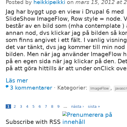
Posted by
heikkipeikki
on
mars 15, 2012 at 
Jag har byggt upp en view i Drupal 6 med
SlideShow ImageFlow, Row style = node. V
består av en bild som (mha contemplate ) ä
annan nod, dvs klickar jag på bilden så ko
som finns angivet i ett fält. I vanlig visni
det var tänkt, dvs jag kommer till min nod 
bilden. Men när jag använder ImageFlow h
på en egen sida när jag klickar på den. D
på att göra hittills är att under onClick ove
Läs mer
3 kommentarer
⋅
Kategorier:
,
ImageFlow
javascr
1
2
3
4
5
6
7
8
9
…
nästa ›
sista »
Subscribe with RSS