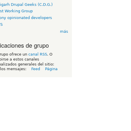
igarh Drupal Geeks (C.D.G.)
rst Working Group
ny opinionated developers
TS
más
ficaciones de grupo
grupo ofrece un
canal RSS
. O
birse a estos canales
alizados generales del sitio:
 los mensajes:
Feed
Página