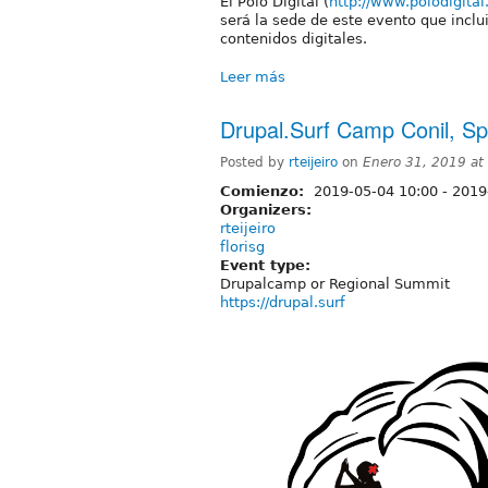
El Polo Digital (
http://www.polodigital
será la sede de este evento que inclu
contenidos digitales.
Leer más
Drupal.Surf Camp Conil, Sp
Posted by
rteijeiro
on
Enero 31, 2019 at
Comienzo:
2019-05-04 10:00
-
2019
Organizers:
rteijeiro
florisg
Event type:
Drupalcamp or Regional Summit
https://drupal.surf