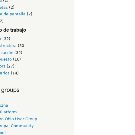
a
(1)
etas
(2)
a de pantalla
(2)
2)
 de trabajo
o
(32)
structura
(30)
ización
(32)
puesto
(16)
ors
(27)
arios
(14)
 groups
uzha
 Platform
rn Ohio User Group
rupal Community
ool