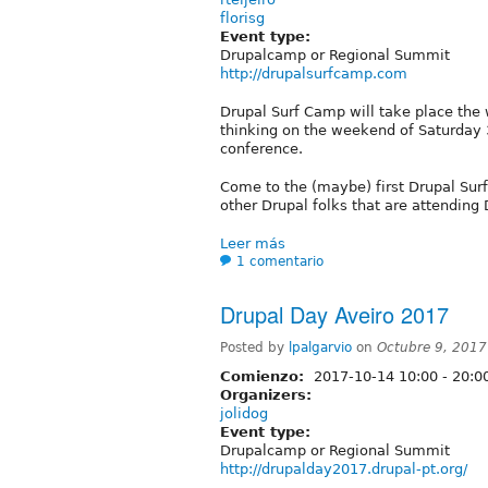
florisg
Event type:
Drupalcamp or Regional Summit
http://drupalsurfcamp.com
Drupal Surf Camp will take place the
thinking on the weekend of Saturday 3
conference.
Come to the (maybe) first Drupal Sur
other Drupal folks that are attending
Leer más
1 comentario
Drupal Day Aveiro 2017
Posted by
lpalgarvio
on
Octubre 9, 2017
Comienzo:
2017-10-14
10:00
-
20:0
Organizers:
jolidog
Event type:
Drupalcamp or Regional Summit
http://drupalday2017.drupal-pt.org/