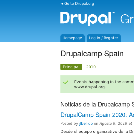
◄ Go to Drupal.org
Homepage
Log in / Register
Drupalcamp Spain
Principal
2010
Events happening in the comm
www.drupal.org.
Noticias de la Drupalcamp 
DrupalCamp Spain 2020: Ac
Posted by
jlbellido
on
Agosto 9, 2019 at
Desde el equipo organizativo de la 