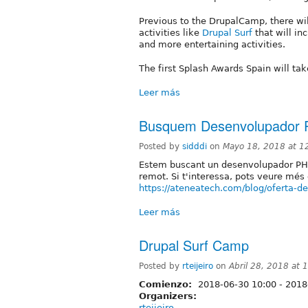
Previous to the DrupalCamp, there wil
activities like
Drupal Surf
that will in
and more entertaining activities.
The first Splash Awards Spain will ta
Leer más
Busquem Desenvolupador P
Posted by
sidddi
on
Mayo 18, 2018 at 
Estem buscant un desenvolupador PHP 
remot. Si t'interessa, pots veure més 
https://ateneatech.com/blog/oferta-d
Leer más
Drupal Surf Camp
Posted by
rteijeiro
on
Abril 28, 2018 at
Comienzo:
2018-06-30 10:00
-
2018
Organizers:
rteijeiro