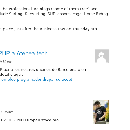
l be Professional Trainings (some of them Free) and
clude Surfing, Kitesurfing, SUP lessons, Yoga, Horse Riding
ke place just after the Business Day on Thursday 9th.
HP a Atenea tech
12:40pm
per a les nostres oficines de Barcelona o en
detalls aquí:
e-empleo-programador-drupal-se-acept...
 12:35am
-07-01 20:00 Europa/Estocolmo