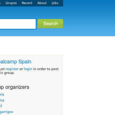
s
Grupos
Recent
About
Jobs
alcamp Spain
ust
register
or
login
in order to post
his group.
p organizers
ra
uma
il
garrigos