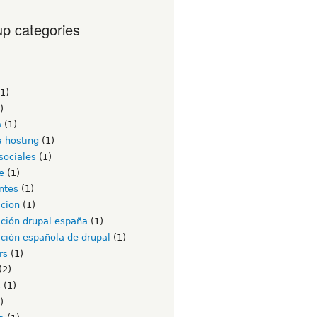
p categories
1)
)
a
(1)
a hosting
(1)
sociales
(1)
e
(1)
ntes
(1)
acion
(1)
ación drupal españa
(1)
ción española de drupal
(1)
rs
(1)
(2)
s
(1)
)