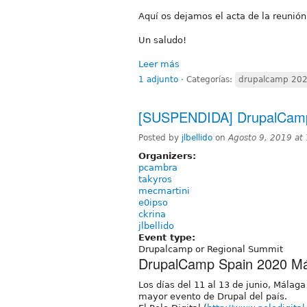
Aquí os dejamos el acta de la reunió
Un saludo!
Leer más
1 adjunto
⋅
Categorías:
drupalcamp 20
[SUSPENDIDA] DrupalCamp
Posted by
jlbellido
on
Agosto 9, 2019 at
Organizers:
pcambra
takyros
mecmartini
e0ipso
ckrina
jlbellido
Event type:
Drupalcamp or Regional Summit
DrupalCamp Spain 2020 Mála
Los días del 11 al 13 de junio, Málag
mayor evento de Drupal del país.