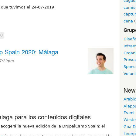
cagad
n que tuvimos el 24-07-2019
camis
captur
cena
(
Grupo
20
Diseñ
Infrae
 Spain 2020: Málaga
Organ
Presu
 7:29pm
Spons
Volunt
New
Arabic
Alapp
Event
ga para los contenidos digitales
Weste
a acogerá la nueva edición de la DrupalCamp Spain: el
Goa D
Liverp