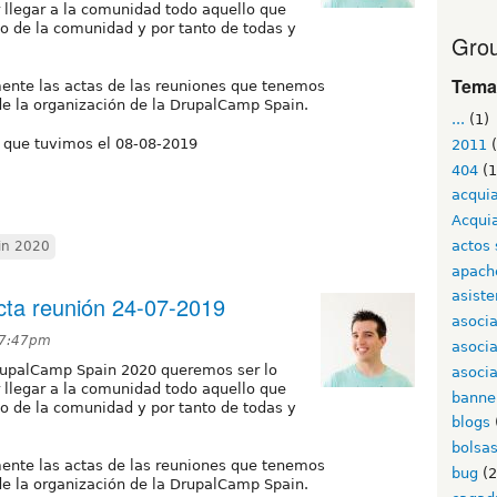
 llegar a la comunidad todo aquello que
o de la comunidad y por tanto de todas y
Grou
Tema
mente las actas de las reuniones que tenemos
e la organización de la DrupalCamp Spain.
...
(1)
n que tuvimos el 08-08-2019
2011
(
404
(1
acqui
Acqui
actos 
in 2020
apach
asiste
ta reunión 24-07-2019
asoci
 7:47pm
asoci
DrupalCamp Spain 2020 queremos ser lo
asocia
 llegar a la comunidad todo aquello que
banne
o de la comunidad y por tanto de todas y
blogs
bolsa
mente las actas de las reuniones que tenemos
bug
(2
e la organización de la DrupalCamp Spain.