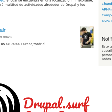
.eu
) el cual se encuentra en una localización inmejorable,
Chand
irá multitud de actividades alrededor de Drupal y los
API-Fi
Compo
4SPO
ain
Noti
 9:00am
-05-08 20:00 Europa/Madrid
Este 
suscri
person
Todos