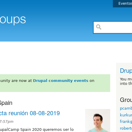
Evento
Drup
You m
unity are now at
Drupal community events
on
into t
Grou
Spain
pcamb
ta reunión 08-08-2019
kurk
frankg
 7:57pm
robert
DrupalCamp Spain 2020 queremos ser lo