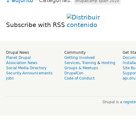
1 adjunto
⋅
Categorías:
drupalcamp spain 2020
Subscribe with RSS
Drupal News
Community
Get St
Planet Drupal
Getting Involved
Docume
Association News
Services
,
Training
&
Hosting
Install
Social Media Directory
Groups & Meetups
Site Bu
Security Announcements
DrupalCon
Suppor
Jobs
Code of Conduct
api.dru
Drupal is a
regist