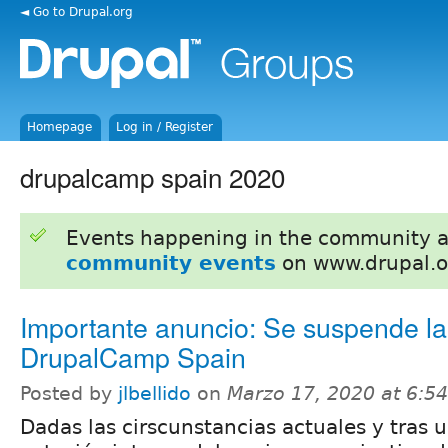
◄ Go to Drupal.org
Homepage
Log in / Register
drupalcamp spain 2020
Events happening in the community 
community events
on www.drupal.o
Importante anuncio: Se suspende la
DrupalCamp Spain
Posted by
jlbellido
on
Marzo 17, 2020 at 6:5
Dadas las cirscunstancias actuales y tras 