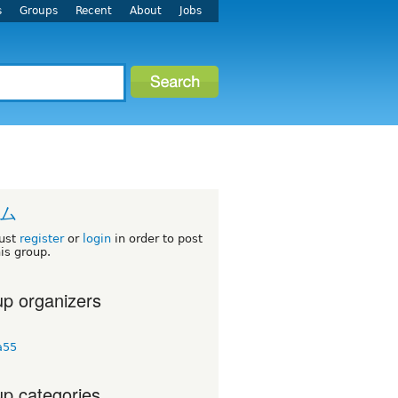
s
Groups
Recent
About
Jobs
ム
ust
register
or
login
in order to post
his group.
p organizers
a55
p categories