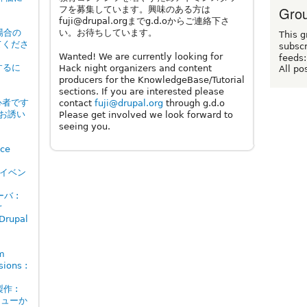
Grou
フを募集しています。興味のある方は
fuji@drupal.orgまでg.d.oからご連絡下さ
場合の
い。お待ちしています。
This g
てくださ
subscr
Wanted! We are currently looking for
feeds:
するに
Hack night organizers and content
All po
producers for the KnowledgeBase/Tutorial
sections. If you are interested please
心者です
contact
fuji@drupal.org
through g.d.o
加のお誘い
Please get involved we look forward to
seeing you.
ace
推奨イベン
バ :
r
rupal
rm
sions :
製作 :
 メニューか