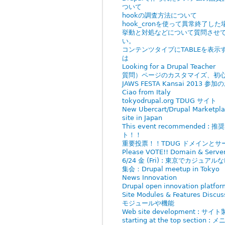
ついて
hookの調査方法について
hook_cronを使って異常終了した
挙動と対処などについて質問させ
い。
コンテンツタイプにTABLEを表示
は
Looking for a Drupal Teacher
質問）ページのカスタマイズ、初
JAWS FESTA Kansai 2013 参
Ciao from Italy
tokyodrupal.org TDUG サイト
New Ubercart/Drupal Marketpl
site in Japan
This event recommended : 
ト！！
重要投票！！TDUG ドメインとサー
Please VOTE!! Domain & Serve
6/24 金 (Fri) : 東京でカジュアルなD
集会：Drupal meetup in Tokyo
News Innovation
Drupal open innovation platfo
Site Modules & Features Discus
モジュールや機能
Web site development : サイト
starting at the top section :