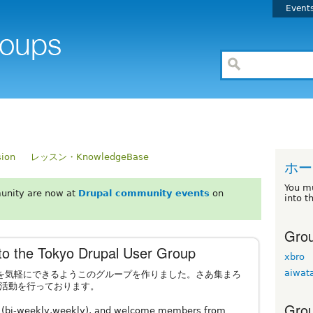
Event
ion
レッスン・KnowledgeBase
ホー
You m
unity are now at
Drupal community events
on
into t
Grou
e Tokyo Drupal User Group
xbro
aiwat
会）を気軽にできるようこのグループを作りました。さあ集まろ
活動を行っております。
Grou
gs (bi-weekly,weekly), and welcome members from