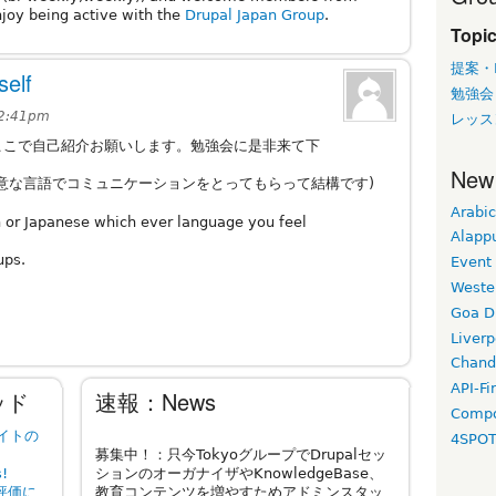
njoy being active with the
Drupal Japan Group
.
Topic
提案・I
elf
勉強会・
12:41pm
レッスン
ここで自己紹介お願いします。勉強会に是非来て下
New
意な言語でコミュニケーションをとってもらって結構です)
Arabic
h or Japanese which ever language you feel
Alapp
ups.
Event
Weste
Goa D
Liverp
Chand
API-Fi
レッド
速報：News
Compo
サイトの
4SPO
募集中！：只今TokyoグループでDrupalセッ
!
ションのオーガナイザやKnowledgeBase、
評価に
教育コンテンツを増やすためアドミンスタッ