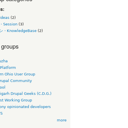
s:
deas
(2)
Session
(3)
・KnowledgeBase
(2)
 groups
uzha
 Platform
rn Ohio User Group
rupal Community
ool
igarh Drupal Geeks (C.D.G.)
rst Working Group
ny opinionated developers
TS
more