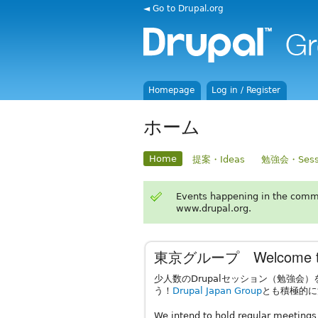
◄ Go to Drupal.org
Homepage
Log in / Register
ホーム
Home
提案・Ideas
勉強会・Sess
Events happening in the comm
www.drupal.org.
東京グループ Welcome to th
少人数のDrupalセッション（勉強
う！
Drupal Japan Group
とも積極的に
We intend to hold regular meetin