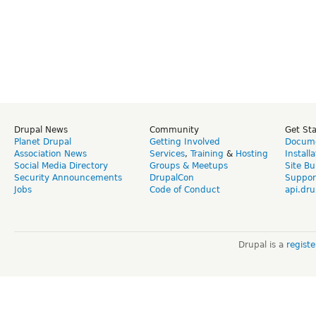
Drupal News
Community
Get St
Planet Drupal
Getting Involved
Docume
Association News
Services
,
Training
&
Hosting
Install
Social Media Directory
Groups & Meetups
Site Bu
Security Announcements
DrupalCon
Suppor
Jobs
Code of Conduct
api.dru
Drupal is a
regist