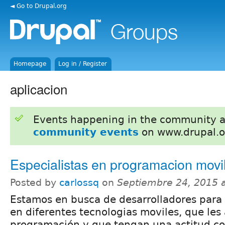
◄ Go to Drupal.org
Homepage
Log in / Register
aplicacion
Events happening in the community 
community events
on www.drupal.o
Especialistas en programacion movi
Posted by
carlossq
on
Septiembre 24, 2015 
Estamos en busca de desarrolladores para 
en diferentes tecnologias moviles, que les
programación y que tengan una actitud co