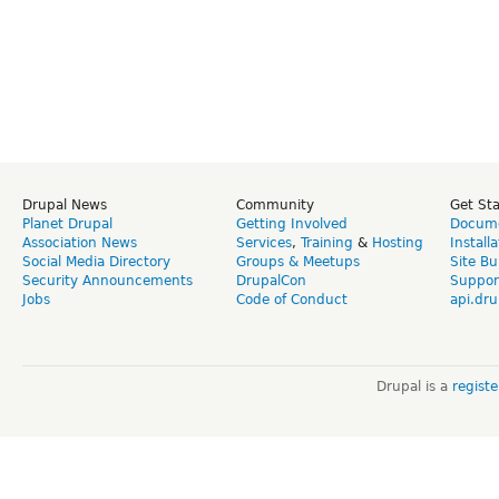
Drupal News
Community
Get St
Planet Drupal
Getting Involved
Docume
Association News
Services
,
Training
&
Hosting
Install
Social Media Directory
Groups & Meetups
Site Bu
Security Announcements
DrupalCon
Suppor
Jobs
Code of Conduct
api.dru
Drupal is a
regist