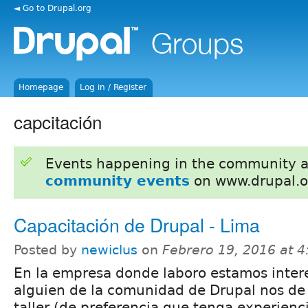
◄ Go to Drupal.org
Homepage
Log in / Register
capcitación
Events happening in the community 
community events
on www.drupal.o
Capacitación de Drupal - Lima
Posted by
newiclus
on
Febrero 19, 2016 at 
En la empresa donde laboro estamos inter
alguien de la comunidad de Drupal nos de
taller (de preferencia que tenga experien