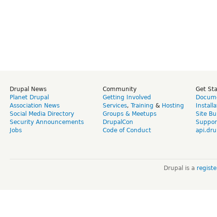
Drupal News
Community
Get St
Planet Drupal
Getting Involved
Docume
Association News
Services
,
Training
&
Hosting
Install
Social Media Directory
Groups & Meetups
Site Bu
Security Announcements
DrupalCon
Suppor
Jobs
Code of Conduct
api.dru
Drupal is a
regist