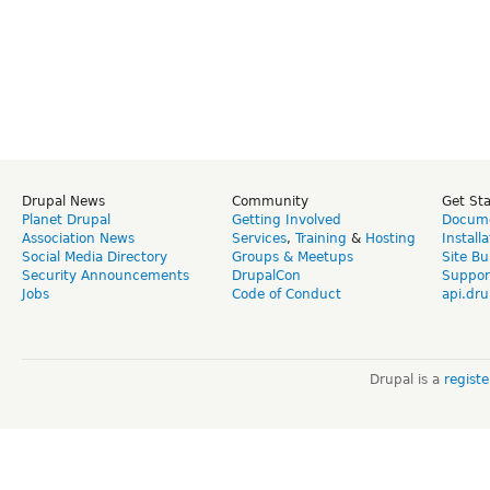
Drupal News
Community
Get St
Planet Drupal
Getting Involved
Docume
Association News
Services
,
Training
&
Hosting
Install
Social Media Directory
Groups & Meetups
Site Bu
Security Announcements
DrupalCon
Suppor
Jobs
Code of Conduct
api.dru
Drupal is a
regist