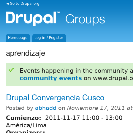
◄ Go to Drupal.org
Homepage
Log in / Register
aprendizaje
Events happening in the community 
community events
on www.drupal.o
Drupal Convergencia Cusco
Posted by
abhadd
on
Noviembre 17, 2011 a
Comienzo:
2011-11-17
11:00
-
13:00
América/Lima
Organizers: