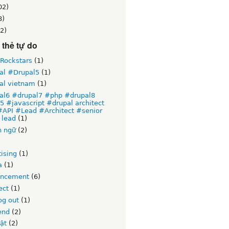
02)
8)
2)
thẻ tự do
 Rockstars
(1)
al #Drupal5
(1)
al vietnam
(1)
al6 #drupal7 #php #drupal8
 #javascript #drupal architect
#API #Lead #Architect #senior
 lead
(1)
n ngữ
(2)
)
ising
(1)
a
(1)
ncement
(6)
ect
(1)
og out
(1)
end
(2)
ật
(2)