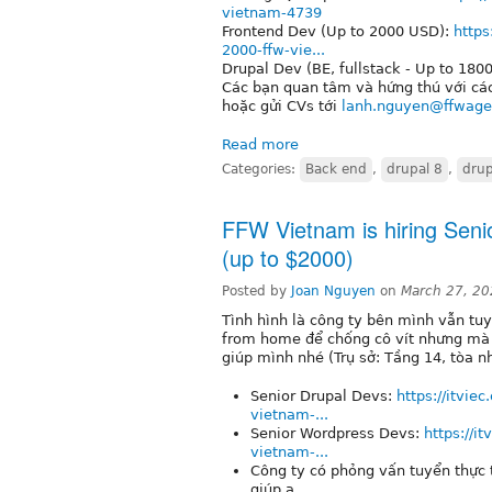
vietnam-4739
Frontend Dev (Up to 2000 USD):
https
2000-ffw-vie...
Drupal Dev (BE, fullstack - Up to 18
Các bạn quan tâm và hứng thú với các v
hoặc gửi CVs tới
lanh.nguyen@ffwage
Read more
Categories:
Back end
,
drupal 8
,
drup
FFW Vietnam is hiring Seni
(up to $2000)
Posted by
Joan Nguyen
on
March 27, 20
Tình hình là công ty bên mình vẫn t
from home để chống cô vít nhưng mà vi
giúp mình nhé (Trụ sở: Tầng 14, tòa n
Senior Drupal Devs:
https://itvie
vietnam-...
Senior Wordpress Devs:
https://i
vietnam-...
Công ty có phỏng vấn tuyển thực t
giúp ạ.