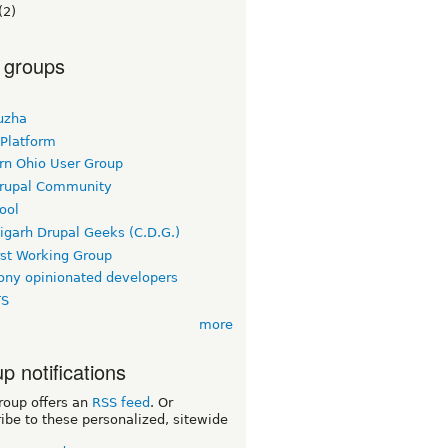
(2)
 groups
uzha
 Platform
rn Ohio User Group
rupal Community
ool
igarh Drupal Geeks (C.D.G.)
rst Working Group
ny opinionated developers
TS
more
p notifications
roup offers an
RSS feed
. Or
ibe to these personalized, sitewide