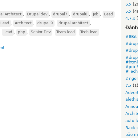
6.x
(2
5.x
(4
al Architect
,
Drupal dev
,
drupal7
,
drupal8
,
job
,
Lead
4.7.x
(
 Lead
,
Architect
,
drupal 9
,
drupal architect
,
Đánh 
,
Lead
,
php
,
Senior Dev
,
Team lead
,
Tech lead
#8Bit
#drup
#drup
#drup
#html5
#job 
#Tech
2 ngô
7.x
(1
Advert
alethi
Annou
Archit
auto l
Back 
bảo m