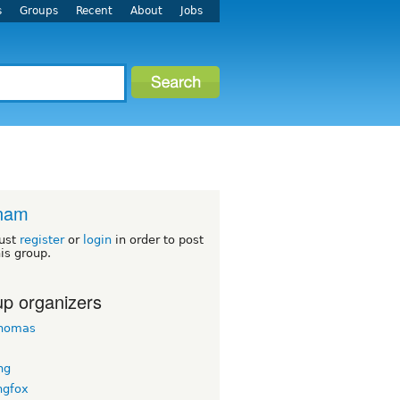
s
Groups
Recent
About
Jobs
tnam
ust
register
or
login
in order to post
his group.
p organizers
homas
ng
ngfox