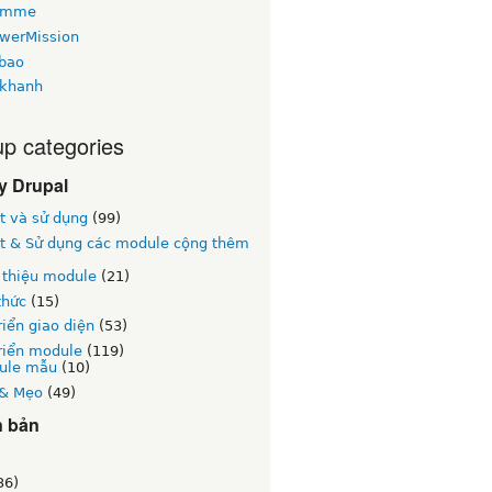
omme
owerMission
bao
khanh
p categories
y Drupal
t và sử dụng
(99)
ặt & Sử dụng các module cộng thêm
 thiệu module
(21)
thức
(15)
riển giao diện
(53)
riển module
(119)
ule mẫu
(10)
& Mẹo
(49)
n bản
)
36)