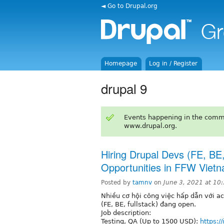
◄ Go to Drupal.org
Homepage
Log in / Register
drupal 9
Events happening in the comm
www.drupal.org.
Hiring Drupal Devs (FE, BE,
Opportunities in FFW Viet
Posted by
tamnv
on
June 3, 2021 at 10
Nhiều cơ hội công việc hấp dẫn với a
(FE, BE, fullstack) đang open.
Job description:
Testing, QA (Up to 1500 USD):
https:/