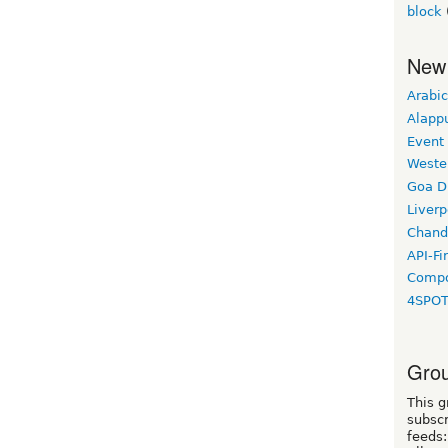
block
New
Arabic
Alapp
Event
Weste
Goa D
Liverp
Chand
API-Fi
Compo
4SPO
Grou
This g
subscr
feeds: