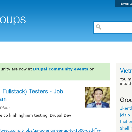
Event
Vie
unity are now at
Drupal community events
on
You m
into t
 Fullstack) Testers - Job
nam
Grou
:34am
1kent
jcisio
ce có kinh nghiệm testing, Drupal Dev
theho
Shelli
/itviec.com/it-jobs/qa-qc-engineer-up-to-1500-usd-ffw-