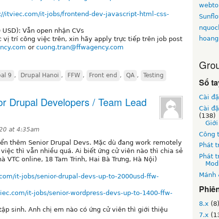
webt
://itviec.com/it-jobs/frontend-dev-javascript-html-css-
Sunfl
nquoc
00 USD): Vẫn open nhận CVs
hoang
ị trí công việc trên, xin hãy apply trực tiếp trên job post
ncy.com
or
cuong.tran@ffwagency.com
Grou
al 9
,
Drupal Hanoi
,
FFW
,
Front end
,
QA
,
Testing
Sổ ta
Cài đặ
or Drupal Developers / Team Lead
Cài đ
(138)
Giới
20 at 4:35am
Công 
uyển thêm Senior Drupal Devs. Mặc dù đang work remotely
Phát t
ệc thì vẫn nhiều quá. Ai biết ứng cử viên nào thì chia sẻ
Phát t
hà VTC online, 18 Tam Trinh, Hai Bà Trưng, Hà Nội)
Mod
Mánh 
c.com/it-jobs/senior-drupal-devs-up-to-2000usd-ffw-
Phiê
tviec.com/it-jobs/senior-wordpress-devs-up-to-1400-ffw-
8.x
(8
ập sinh. Anh chị em nào có ứng cử viên thì giới thiệu
7.x
(1